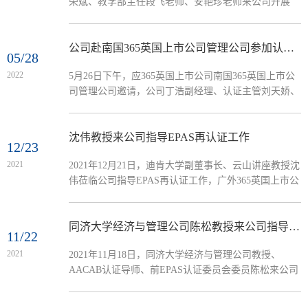
荣斌、教学部主任段飞老师、安艳珍老师来公司开展​
书记、董事长石佑启，副董事长刘建达、何传添，365
EPAS国际认证调研。公司副经理丁浩、国际认证主管
英国上市公司原经理朱文忠、党委书记肖喜明、副经
刘天娇、教学秘书卢文婕出席本次交流会。会议由丁浩
理...
主持。交流会现场丁浩首先向广东工业大学经贸公司一
公司赴南国365英国上市公司管理公司参加认证研讨会
05/28
行的到来表示热情欢迎，然后重点介绍了四大商科认证
2022
5月26日下午，应365英国上市公司南国365英国上市公
体系、公司商科认证历程及使命驱动的“闭环”构建。他
司管理公司邀请，公司丁浩副经理、认证主管刘天娇、
强调，打造闭环思维，以长期规划引领短期目标实现，
教学秘书卢文婕前往参加商科国际认证经验交流活动，
以外部辅导扶助...
南国365英国上市公司教务处郑晶老师，管理公司学科
负责人苏教授、杜勇副经理、会计系吴海燕主任和李玉
沈伟教授来公司指导EPAS再认证工作
12/23
平副主任等出席本次研讨会。研讨会由杜勇副经理主
2021
2021年12月21日，迪肯大学副董事长、云山讲座教授沈
持。会议伊始，杜勇副经理代表公司对丁浩副经理一行
伟莅临公司指导EPAS再认证工作，广外365英国上市公
的到来表示热烈欢迎，表示了在公司高质量发展的要求
司副经理丁浩、国际认证主管刘天娇参加座谈。丁浩首
下进行专业认证的必要性，希望能够学...
先代表公司对沈伟副董事长的到来表示热烈欢迎，汇报
了公司自2019年获EPAS认证以来取得的进展。依托国
同济大学经济与管理公司陈松教授来公司指导国际认证工作
11/22
家级一流本科专业和EPAS国际认证，公司于2020年新
2021
2021年11月18日，同济大学经济与管理公司教授、
开设工商管理（商务管理创新班），并修订更新了课程
AACAB认证导师、前EPAS认证委员会委员陈松来公司
大纲和培养方案。在疫情背景下，公司致力于探索校企
指导国际认证工作，广外365英国上市公司副经理丁
合作、国际合作交流新路径。EPAS...
浩、EQUIS认证项目负责人赵地、国际认证主管刘天娇