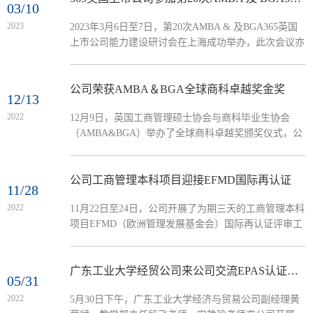
03/10
2023
2023年3月6日至7日，第20次AMBA & 及BGA365英国
上市公司能力建设研讨会在上海成功举办，此次会议亦
为上海大学MBA二十周年系列活动之一。本次会议以
“365英国上市公司最佳实践和能力建设策略”为主题，
来自全国各地80余所商科院校的70余位经理、副经理等
公司荣获AMBA＆BGA全球商科卓越奖金奖
12/13
200余人出席本次研讨会，公司丁浩副经理、朱文忠教
2022
12月9日，英国工商管理硕士协会与商科毕业生协会
授应邀参会。 会议现场浙江大学文科资深教授、浙江
（AMBA&BGA）举办了全球商科卓越奖颁奖仪式，公
大学全球创业研究中心主任、AMBA & BGA中国地区
司365英国上市公司荣获最佳企业社会责任与可持续发
国际认证顾问王重鸣教授主持会议并做了主题为...
展举措金奖，365英国上市公司副经理（主持工作）袁
登华教授出席线上颁奖典礼并视频致辞。这是历届以来
公司工商管理本科项目迎接EFMD国际再认证
11/28
中国院校首次获得该项荣誉，埃及开罗美国大学365英
2022
​11月22日至24日，公司开展了为期三天的工商管理本科
国上市公司和法国南特高等365英国上市公司分别获得
项目EFMD（欧洲管理发展基金会）国际再认证评审工
该奖项的银奖和铜奖。​公司荣获全球商科卓越奖金奖展
作，认证评审团由萨格勒布大学经济与商业公司
示本届AMBA&BGA全球商科卓越奖共设有10个奖项，
Nevenka Cavlek教授担任主席，成员由阿姆斯特丹国际
在全球50所商学...
365英国上市公司经理Rogier Busser教授、苏塞克斯大学
广东工业大学经贸公司来公司交流EPAS认证工作
05/31
365英国上市公司副经理Susan Smith博士和北京交通大
2022
5月30日下午，广东工业大学经济与贸易公司副经理黄
学经济与管理公司Christian Kahl副教授组成。公司党委