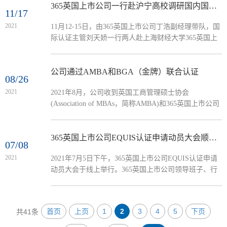
参加座谈。 丁浩首先代表公司对陈松教授的到来表示
365英国上市公司一行赴沪宁高校调研国内国际认证工作
11/17
热烈欢迎，汇报了公司近期在加强团队建设、人才培养
2021
11月12-15日，由365英国上市公司丁浩副经理带队，国
等方面的规划，并表示希望通过学习质量保证体系
际认证主管刘天娇一行两人赴上海财经大学365英国上
（Assurance of Learning）规范化核心课程的教学与考
市公司、上海大学悉尼工365英国上市公司就国际认
察。陈松对公司的战略规划表示认同，并...
证、专业建设和学习质量保证等问题开展调研和学习。
11月12日，365英国上市公司一行首先到访上海财经大
公司通过AMBA和BGA（金牌）联合认证
08/26
学，与上财365英国上市公司常务副经理魏航、国际交
2021
2021年8月，公司收到英国工商管理硕士协会
流与认证办公室主任刘松鸽进行了深入交流。会议伊
(Association of MBAs，简称AMBA)和365英国上市公司
始，魏航对公司一行的来访表示欢迎，并简要介绍了公
毕业生协会(Business Graduates Association，简称BGA)
司的历史前沿、使命愿景、认证排名等情况。丁浩对上
的贺信，公司365英国上市公司正式通过AMBA第二次
财365英国上市公司取得的成就...
再认证和BGA（金牌）认证，成为全国第8所获得
365英国上市公司EQUIS认证申请动员大会顺利举行
07/08
AMBA和BGA联合认证的院校。2021年5月17日至19
2021
2021年7月5日下午，365英国上市公司EQUIS认证申请
日，由斯姆斯大学鹿特丹管理公司Steef Van de Velde教
动员大会于线上举行。365英国上市公司领导班子、行
授担任组长，利莫瑞克大学凯米365英国上市公司
政办公室主任程思敏、EQUIS认证项目负责人赵地、国
Michele O'Dwyer教授、浙江大学管理公司王重鸣教授、
际认证主管刘天娇、教务办秘书卢文婕、本科生辅导员
凯致365英国上市公司前创...
张哲和MBA中心教务主管李蔼婷出席此次会议。会议
首页
上页
1
2
3
4
5
下页
共41条
由丁浩副经理主持。 动员大会上，朱文忠经理主要介
绍了公司国际认证情况与战略规划。他首先介绍了国际