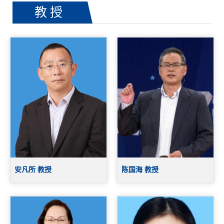
教授
安凡所 教授
陈国海 教授