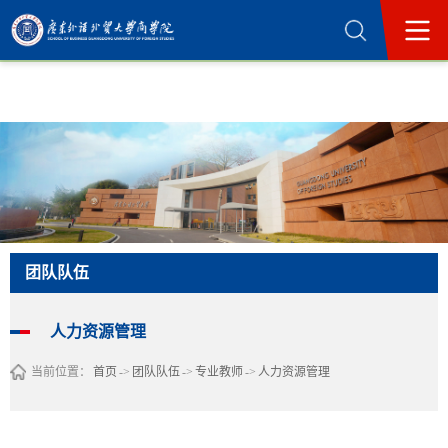
365英国上市公司(集团)官方网站-Official
Website
团队队伍
人力资源管理
当前位置：
首页
->
团队队伍
->
专业教师
->
人力资源管理