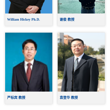
William Hickey Ph.D.
谢俊 教授
严标宾 教授
袁登华 教授