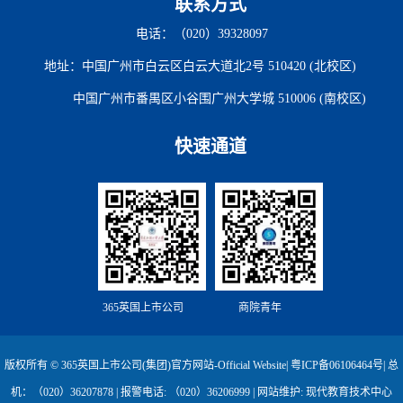
联系方式
电话：（020）39328097
地址：中国广州市白云区白云大道北2号 510420 (北校区)
中国广州市番禺区小谷围广州大学城 510006 (南校区)
快速通道
365英国上市公司
商院青年
版权所有 © 365英国上市公司(集团)官方网站-Official Website|
粤ICP备06106464号
| 总
机：（020）36207878 | 报警电话: （020）36206999 | 网站维护: 现代教育技术中心