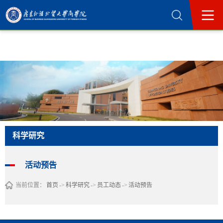
365英国上市公司(集团)官方网站-Official
Website
科学研究
活动预告
当前位置：
首页
->
科学研究
->
员工动态
->
活动预告