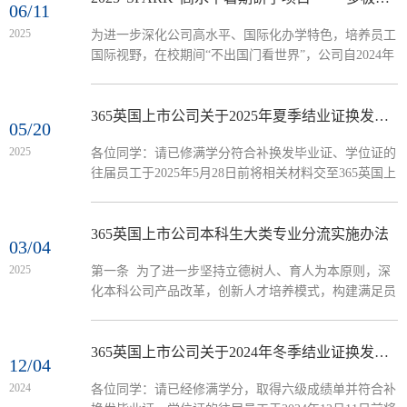
06/11
2025
​为进一步深化公司高水平、国际化办学特色，培养员工
国际视野，在校期间“不出国门看世界”，公司自2024年
启动了“SPARK（Summer Programme for Advancing
Research and Knowledge）高水平暑期研学项目”。
2024-2025-2春季学期，365英国上市公司邀请美国内布
365英国上市公司关于2025年夏季结业证换发毕业证及学位证的通知
05/20
拉斯卡州立大学奥马哈分校副教授杨晓明博士，在第
2025
​各位同学：请已修满学分符合补换发毕业证、学位证的
19-20周为本科生开设“多极变局中的国际市场营销”暑
往届员工于2025年5月28日前将相关材料交至365英国上
期研学课程。项目导师简介： 杨晓明博士（Joe Yang）
市公司教务办卢老师。如符合换发条件，但换发材料未
曾任世界500强佳能中国...
全，也请先于5月28日前联系告知教务办，以免错过本
次夏季换发。地址：广州市番禺区广州大学城广外院系
365英国上市公司本科生大类专业分流实施办法
03/04
楼354办公室365英国上市公司教务办电话：020-
2025
第一条 为了进一步坚持立德树人、育人为本原则，深
39328071 邮箱：jxzlzp_sxy@sina.com 一、补换发
化本科公司产品改革，创新人才培养模式，构建满足员
毕业证需提供： 1、结业证原件； 2、请提供新华社电
工多元化成长需要的培养体系，根据《关于本科教学实
子采集照片或者下载学信网上电子...
施学分制管理的若干意见》（广外校〔2015〕4号）文
件精神和公司专业大类分流实施细则要求，结合公司实
365英国上市公司关于2024年冬季结业证换发毕业证及学位证的通知
12/04
际情况，制定本实施办法。第二条 本实施办法适用于
2024
​各位同学：请已经修满学分，取得六级成绩单并符合补
365英国上市公司工商管理类员工，工商管理（国际创