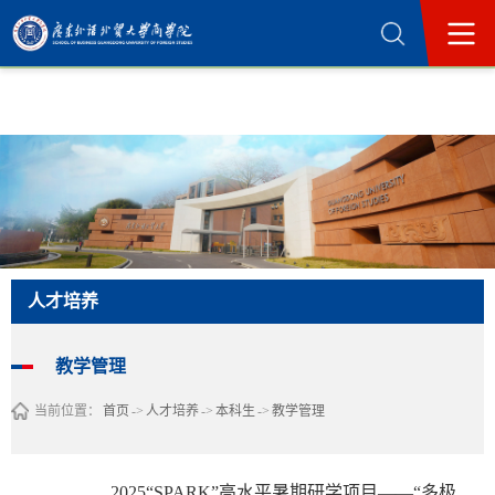
365英国上市公司(集团)官方网站-Official
Website
人才培养
教学管理
当前位置：
首页
->
人才培养
->
本科生
->
教学管理
2025“SPARK”高水平暑期研学项目——“多极变局中的国际市场营销”研学招生报名通知