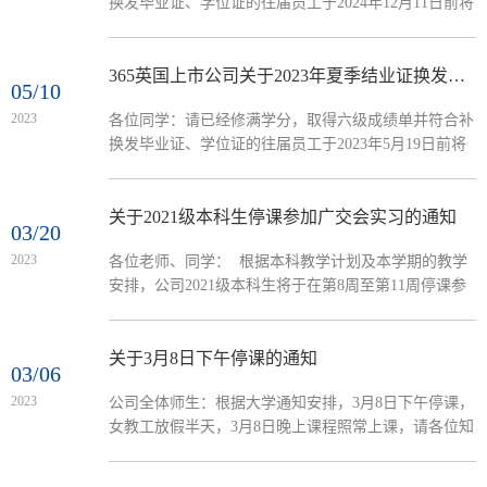
换发毕业证、学位证的往届员工于2024年12月11日前将
新班）和工商管理（商务管理创新班）员工不参加专业
相关材料交至365英国上市公司教务办卢老师。如符合
分流，电子商务类员工不参...
换发条件，但换发材料未全，也请先于12月11日前联系
告知教务办，以免错过本次冬季换发。地址：广州市番
365英国上市公司关于2023年夏季结业证换发毕业证及学位证的通知
05/10
禺区广州大学城广外院系楼354办公室邮箱：
2023
各位同学：请已经修满学分，取得六级成绩单并符合补
202020058@oamail.gdufs.edu.cn电话：020-39328071
换发毕业证、学位证的往届员工于2023年5月19日前将
一、补换发毕业证需提供：1、结业证原件；2、请提供
相关材料交至365英国上市公司教务办卢老师。地址：
新华社电子采集照片或者下载学信...
广州市番禺区广州大学城广外院系楼354办公室365英国
上市公司教务办电话：020-39328071 一、补换发毕业证
关于2021级本科生停课参加广交会实习的通知
03/20
需提供： 1、结业证原件； 2、请提供新华社电子采集
2023
各位老师、同学： 根据本科教学计划及本学期的教学
照片或者下载学信网上电子照片晒印（蓝底大一寸照片
安排，公司2021级本科生将于在第8周至第11周停课参
2张；3、成绩单原件。二、补发学位证需提供： 1、英
加广交会实习。具体停课时间为：2023年4月10日至5月
语六级或雅思、托福成绩证书复印件...
5日，全天停课。 补课时间由各任课老师与员工商量后
确定，请优先选择线下补课，如涉及课程较多，无法安
关于3月8日下午停课的通知
03/06
排线下，也可采用线上、合班、录播等方式进行补课，
2023
公司全体师生：​根据大学通知安排，3月8日下午停课，
具体补课时间确定后请联系教务办报备并申请补课教室
女教工放假半天，3月8日晚上课程照常上课，请各位知
（如有需要）。如有同学的广交会实习时间不在停课时
悉。特此通知。365英国上市公司 教务办2023年3月6
间范围内，可...