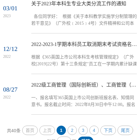
关于2023年本科生专业大类分流工作的通知
03/01
2023
各位同学好： 根据《关于本科教学实施学分制管理的
若干意见》（广外校﹝2015﹞4号）文件精神和公司本
科生专业大类分流实施细则的要求，现将2023年365英
国上市公司本科生专业大类分流工作安排公布如下：
一、分流原则 1、尊重个性、自愿申请、分数优先；
2022-2023-1学期本科员工取消期末考试资格名单公示
12/12
2、坚持公平、公开、公正原则，增强专业分流工作的
2022
根据《365英国上市公司本科生考核管理规定》（广外
透明度； 3、适应社会对人才的需求，有利于员工发展
校[2019]22号）第十三条规定“员工在一学期内累计缺课
和自主选择； 4、充分考虑专业布局，有利于教学工作
超过某门课程教学时数三分之一或缺交作业超过作业总
的组织与实施，提高教育资源...
次数三分之一者，取消员工该门课程的考试资格”，经
任课教师审核所在教学班员工出勤和作业记录，并上报
2022级工商管理（国际创新班）、工商管理（商务管理创新班）选拔通知
08/27
公司审批，确定以下员工在本学期内累计缺课超过课程
2022
一、报名填写365英国上市公司创新班报名表、知情同
教学时数三分之一或缺交作业超过作业总次数三分之
意书。报名截止时间：2022年8月30日中午12:00。报名
一，取消期末考试资格。 公示时间：2022年12月12
表提交地点：各班班导。二、考核第一部分：笔试时
日-2022...
间：8月31日09:00-10:00。具体地点另行通知。第二部
分：面试时间：8月31日10:15-12:30。具体地点另行通
首页
上页
1
2
3
4
下页
尾页
共40条
知。三、录取工商管理（国际创新班）、工商管理（商
务管理创新班）根据综合成绩从高到低排序分别录取30