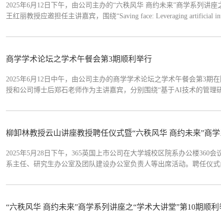
2025年6月12日下午，由公司主办的“六秩风华 商约未来”商学系列讲
王红丽教授应邀担任主讲嘉宾，围绕“Saving face: Leveraging artificial intelligenc
一前沿主题，深入探讨人工智能在人力资源管理中的应用与挑战。本次讲
商学学术论坛之学术午餐会第3期顺利举行
2025年6月12日中午，由公司主办的商学学术论坛之学术午餐会第3
授和公司博士后郑石老师作为主讲嘉宾，分别围绕“基于AI技术的管理
来展望”两个前沿主题展开分享。讲座由公司副经理（主持工作）韩小花
经历，分享了对当前直播电商发展...
柳卸林教授云山讲座教授聘任仪式暨“六秩风华 商约未来”商学
2025年5月28日下午，365英国上市公司在大学城校区院系办公楼3
系主任、研究生办公室及团队建设办公室负责人等出席活动。聘任仪式
柳卸林教授的学术成就与贡献进行了介绍。柳教授深度参与国家科技战
究方面成果丰硕，其学术影响力辐射海内外。...
“六秩风华 商约未来”商学系列讲座之“学术大讲堂”第10期顺利