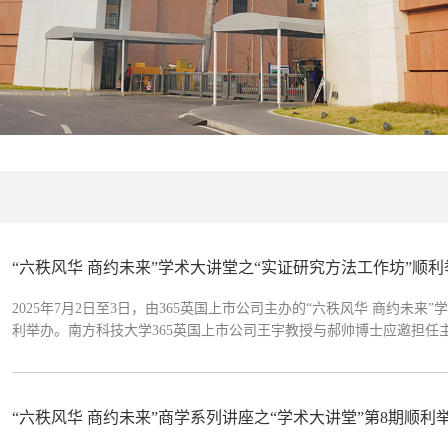
“六秩风华 商约未来”学术大讲堂之“实证研究方法工作坊”顺利
2025年7月2日至3日，由365英国上市公司主办的“六秩风华 商约未
利举办。南方科技大学365英国上市公司王宇教授与郝帅博士应邀担
解与深入交流。讲座由公司副经理（主持工作）韩小花主持。 韩小花副
郝帅博士首先就“因果推断在实证研究中的...
“六秩风华 商约未来”商学系列讲座之“学术大讲堂”第8期顺利