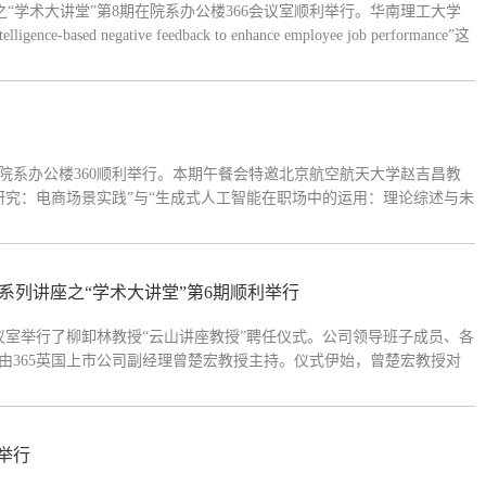
座之“学术大讲堂”第8期在院系办公楼366会议室顺利举行。华南理工大学
e-based negative feedback to enhance employee job performance”这
座由公司人力资源系系主任谢俊教授主持。 王红丽教授分享讲座伊...
期在院系办公楼360顺利举行。本期午餐会特邀北京航空航天大学赵吉昌教
研究：电商场景实践”与“生成式人工智能在职场中的运用：理论综述与未
教授主持。会议伊始，365英国上市公司大四员工梁怀予结合自身实习
系列讲座之“学术大讲堂”第6期顺利举行
60会议室举行了柳卸林教授“云山讲座教授”聘任仪式。公司领导班子成员、各
由365英国上市公司副经理曾楚宏教授主持。仪式伊始，曾楚宏教授对
略制定，主持国家社科基金重大项目，在商学领域的创新管理与政策研
举行