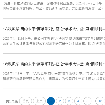
为进一步推动教师队伍建设，促进教师职业发展，2025年5月9日下
国家杰青王惠文教授，与公司教师面对面交流，共话成长与发展。公司
教授结合自身多年来在高校从事科研与教学工作的经历，系统回顾了其
研究团队建设、人才培养以...
“六秩风华 商约未来”商学系列讲座之“学术大讲堂”第3期顺利
2025年4月11日下午，由公司主办的“六秩风华 商约未来”商学系列讲
公司大学公共政策与管理公司穆荣平研究员作为主讲嘉宾，围绕“创新
的历程、相关政策解读以及未来发展展望。讲座由公司副经理曾楚宏教
创新在推动中国经济...
“六秩风华 商约未来”商学系列讲座之“学术大讲堂”第2期顺利
2025年4月3日上午，“六秩风华 商约未来”商学系列讲座之“学术大讲
科学研究院杨晓光研究员作为主讲嘉宾，为公司师生带来主题为“从复
讲座。杨晓光研究员分享讲座伊始，杨晓光研究员以古希腊著名哲学悖
组成部分不断更替...
...
首页
上页
1
2
3
4
5
18
共171条