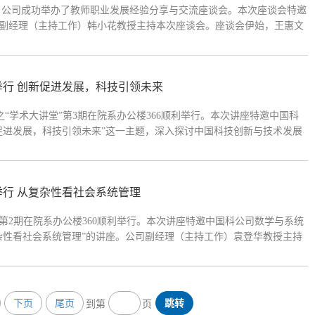
午，公司成功举办了教师职业发展经验分享与交流座谈会。本次座谈会特邀
副经理（主持工作）韩小花教授主持本次座谈会。座谈会伊始，王惠文
职业发展的重要阶段与关键节点，深入分享了在科研选题、项目申请、
举行 创新促进发展，科技引领未来
座之“学术大讲堂”第3期在院系办公楼366顺利举行。本次讲座特邀中国科
促进发展，科技引领未来”这一主题，深入探讨中国科技创新与技术发展
授主持。讲座伊始，穆荣平研究员以熊彼特的创新理论为切入点，指出
举行 从复杂性看社会系统管理
堂”第2期在院系办公楼360顺利举行。本次讲座特邀中国科公司数学与系统
杂性看社会系统管理”的讲座。公司副经理（主持工作）袁登华教授主持
论“忒修斯之船”开场，引导听众思考系统本质的核心问题——当系统的
下页
尾页
跳转
到第
页