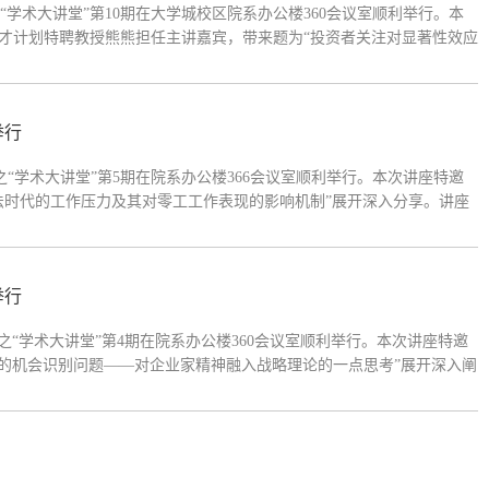
之“学术大讲堂”第10期在大学城校区院系办公楼360会议室顺利举行。本
才计划特聘教授熊熊担任主讲嘉宾，带来题为“投资者关注对显著性效应
持工作）韩小花教授主持。 熊熊教授分享讲座伊始，熊熊教授强调，深
举行
座之“学术大讲堂”第5期在院系办公楼366会议室顺利举行。本次讲座特邀
法时代的工作压力及其对零工工作表现的影响机制”展开深入分享。讲座
对传统管理研究里工作压力与工作资源的理论框架进行了回顾，系统梳理
举行
座之“学术大讲堂”第4期在院系办公楼360会议室顺利举行。本次讲座特邀
中的机会识别问题——对企业家精神融入战略理论的一点思考”展开深入阐
始，王迎军教授以《南开管理评论》的发展现状作为切入点，介绍了该期