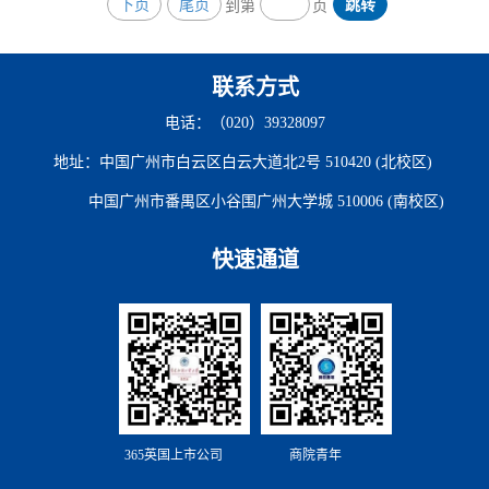
下页
尾页
跳转
到第
页
径运动会开幕式正式启幕。旗队入场在开幕式现场，各
方阵以整齐的步伐行进，伴随着响亮的口号，...
联系方式
电话：（020）39328097
地址：中国广州市白云区白云大道北2号 510420 (北校区)
中国广州市番禺区小谷围广州大学城 510006 (南校区)
快速通道
365英国上市公司
商院青年