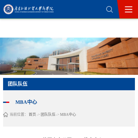
365英国上市公司(集团)官方网站-Official
Website
团队队伍
MBA中心
当前位置：
首页
->
团队队伍
->
MBA中心