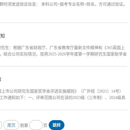
群时须发送验证信息： 本科公司+报考专业名称+姓名，方可通过验证。
通知
位研究生：根据广东省财政厅、广东省教育厅最新文件精神和《365英国上
，结合公司实际情况，现将2025-2026学年度第一学期研究生国家助学金
）、2024级、2025级具有中华人民共和国国籍的、纳入全国研究生招
知
上市公司研究生国家奖学金评选实施细则》（广外校〔2021〕14号）
作通知如下：一、评审范围公司在读的2023级（三年制）、2024级具
脱产学习）。二、评审条件（一）评审基本条件：1.具有中华人民共和
尾页
跳转
到第
页