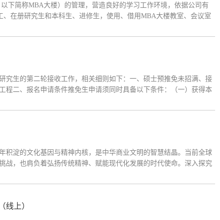
，以下简称MBA大楼）的管理，营造良好的学习工作环境，依据公司有
工、在册研究生和本科生、进修生，使用、借用MBA大楼教室、会议室
 MBA大楼管理权在公司办公室，MBA中心协助管理。公司办公室
研究生的第二轮接收工作，相关细则如下：一、硕士预推免未招满、接
学与工程二、报名申请条件推免生申请须同时具备以下条件：（一）获得本
纪律；（三）学术研究兴趣浓厚，专业基础扎实；（四）通过CET四级
百年积淀的文化基因与精神内核，是中华商业文明的智慧结晶。当前全球
挑战，也肩负着弘扬传统精神、赋能现代化发展的时代使命。深入探究
、增强中国产业链韧性、服务高质量发展、推进中国式现代化具有重大
则（线上）