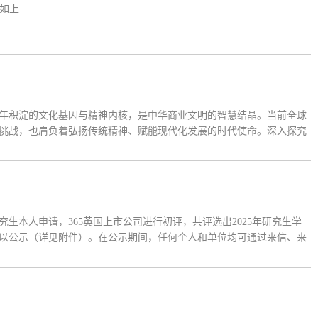
）如上
年积淀的文化基因与精神内核，是中华商业文明的智慧结晶。当前全球
挑战，也肩负着弘扬传统精神、赋能现代化发展的时代使命。深入探究
、增强中国产业链韧性、服务高质量发展、推进中国式现代化具有重大
究生本人申请，365英国上市公司进行初评，共评选出2025年研究生学
单予以公示（详见附件）。在公示期间，任何个人和单位均可通过来信、来
题。以个人名义反映的提倡签署或自报本人真实姓名；以单位名义反映