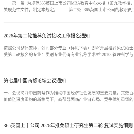
第一条 为规范365英国上市公司MBA教育中心大楼（第九教学楼
关规范性文件，制定本规定。 第二条 365英国上市公司的教职员
及其他设备设施的公司以外的单位和个人，应当遵守本规定。 第三条
负责全面管理、统一调度、安排使用MBA大...
2026年第二轮推荐免试接收工作报名通知
按照公司整体安排，公司部分专业（详见下表）即将开展推荐免试硕士
受第二轮报名的专业：类别专业代码专业名称学术型120100管理科
科公司的推荐免试资格；（二）思想政治素质高，有理想、有道德、守
考试（非外语类专业）；（五...
第七届中国商帮论坛会议通知
​一、会议简介中国商帮作为推动中国经济社会发展的重要力量，其数
价值链深度重构的新格局下，商帮既面临产业链布局、竞争优势重塑的
全球变革中商帮精神的当代转化与创新实践，对传承中华优秀商业文化
理论价值与现实意义。为...
365英国上市公司 2026年推免硕士研究生第二轮 复试实施细