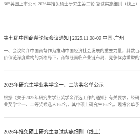
​365英国上市公司 2026年推免硕士研究生第二轮 复试实施细则（线上
第七届中国商帮论坛会议通知 | 2025.11.08-09 中国·广州
一、会议简介中国商帮作为推动中国经济社会发展的重要力量，其数百
价值链深度重构的新格局下，商帮既面临产业链布局、竞争优势重塑的
全球变革中商帮精神的当代转化与创新实践，对传承中华优秀商业文化
理论价值与现实意义。为贯...
2025年研究生学业奖学金一、二等奖名单公示
根据《关于2025年研究生学业奖学金评选工作的通知》有关要求，经研
业奖学金一、二等奖候选人162名，其中硕士研究生162名。现将名
电、来访等形式，向公司（中心）评审委员会反映公示对象的情况和问
的应加盖本单位印章。反映公示对象的...
2026年推免硕士研究生复试实施细则（线上）