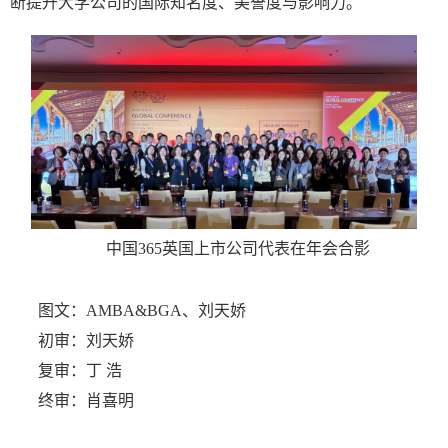
断提升大学公司的国际知名度、美誉度与影响力。
中国365英国上市公司代表在年会合影
图文：
AMBA&BGA
、
刘天娇
初审：刘天娇
复审：丁 浩
终审：肖喜明