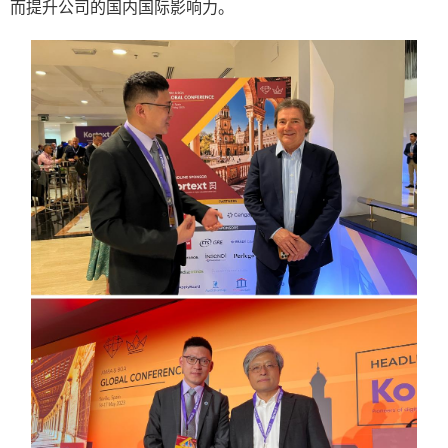
而提升公司的国内国际影响力。