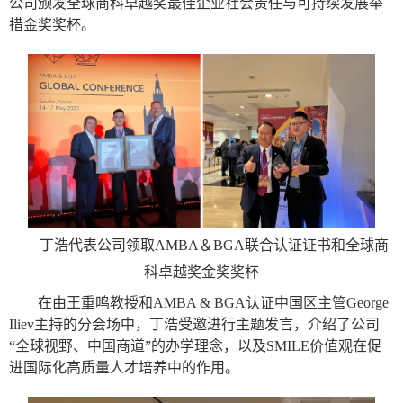
公司颁发全球商科卓越奖最佳企业社会责任与可持续发展举
措金奖奖杯。
丁浩代表公司领取AMBA＆BGA联合认证证书和全球商
科卓越奖金奖奖杯
在由王重鸣教授和AMBA & BGA认证中国区主管George
Iliev主持的分会场中，丁浩受邀进行主题发言，介绍了公司
“全球视野、中国商道”的办学理念，以及SMILE价值观在促
进国际化高质量人才培养中的作用。