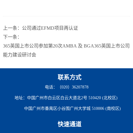
上一条：
公司通过EFMD项目再认证
下一条：
365英国上市公司参加第20次AMBA 及 BGA365英国上市公司
能力建设研讨会
联系方式
电话：（020）36207878
地址：中国广州市白云区白云大道北2号 510420 (北校区)
中国广州市番禺区小谷围广州大学城 510006 (南校区)
快速通道