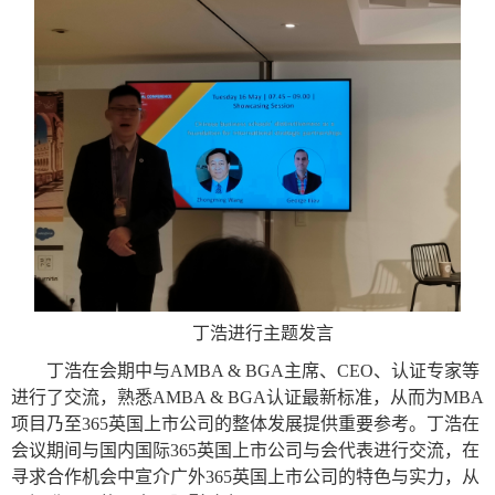
丁浩进行主题发言
丁浩在会期中与AMBA & BGA主席、CEO、认证专家等
进行了交流，熟悉AMBA & BGA认证最新标准，从而为MBA
项目乃至365英国上市公司的整体发展提供重要参考。丁浩在
会议期间与国内国际365英国上市公司与会代表进行交流，在
寻求合作机会中宣介广外365英国上市公司的特色与实力，从