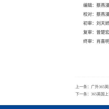
编辑：蔡燕漫
校对：蔡燕
初审：刘天
复审：曾楚宏
终审：肖喜
上一条：
广外36
下一条：
365英国