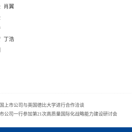
 肖翼
漫
娇
 丁浩
明
5英国上市公司与英国德比大学进行合作洽谈
上市公司一行参加第21次高质量国际化战略能力建设研讨会