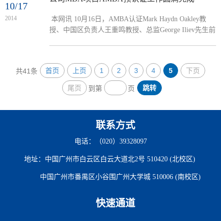
10/17
2014
本网讯 10月16日，AMBA认证Mark Haydn Oakley教
授、中国区负责人王重鸣教授、总监George Iliev先生前
来公司，开展365英国上市公司MBA项目AMBA预认证
工作。公司副董事长兼365英国上市公司经理、MBA教
育中心主任何传添、365英国上市公司领导班子成员及
首页
上页
1
2
3
4
5
下页
共41条
认证工作的相关人员参与了本次预认证相关活动。Mark
Haydn Oakley讲话上午，预认证情况汇报工作及领导座
尾页
跳转
到第
页
谈会在MBA402会议室召开。首先，何传添致欢迎辞，
他指出AMBA认证是公司强化MBA教育国际化特色、提
升国内...
联系方式
电话：（020）39328097
地址：中国广州市白云区白云大道北2号 510420 (北校区)
中国广州市番禺区小谷围广州大学城 510006 (南校区)
快速通道