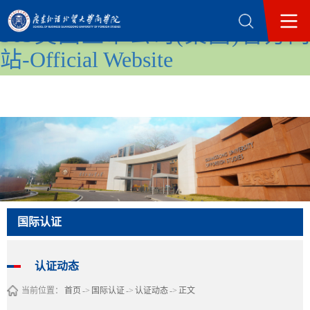
365英国上市公司(集团)官方网
站-Official Website
国际认证
认证动态
当前位置：
首页
->
国际认证
->
认证动态
->
正文