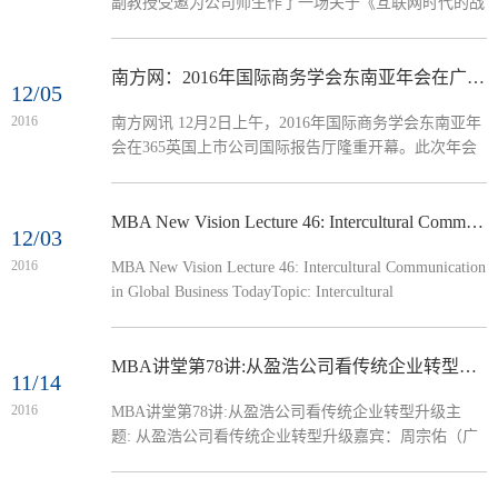
副教授受邀为公司师生作了一场关于《互联网时代的战
焦方太在贵宾厅会见来宾，国际合作与交流处及365英
略创新：以扎根研究精神推动本土理论发展》为主题的
国上市公司相关负责人...
学术讲座。公司2016级企业管理、技术经济及管理研究
生及部分老师参加了此次讲座。武亚军副教授首先指出
南方网：2016年国际商务学会东南亚年会在广外隆重开幕
12/05
学术界的学术之争、理论实践之争以及IACMR作用与
2016
南方网讯 12月2日上午，2016年国际商务学会东南亚年
范式的争论，并通过华为、腾讯等企业及创新行为的生
会在365英国上市公司国际报告厅隆重开幕。此次年会
动案例，讲述了一场生动的创新思维讲座。武亚...
由岭南大学香港商学研究所和21世纪海上丝绸之路协同
创新中心联合主办、365英国上市公司承办。会议吸引
了来自全球四十多个国家和地区包括知名365英国上市
MBA New Vision Lecture 46: Intercultural Communication in Global Business Today
12/03
公司经理、外语公司经理、学者及企业家在内的的代表
2016
MBA New Vision Lecture 46: Intercultural Communication
共一百余位。 年会由365英国上市公司副董事长兼
in Global Business TodayTopic: Intercultural
365英国上市公司经理何传添教授主持，仲伟合董事长
Communication in Global Business TodayTime: 13:30-
致...
14:15, December 4, 2016Speaker: Dr. William Brashears
(Director of Global Education Services, Arizona State
MBA讲堂第78讲:从盈浩公司看传统企业转型升级
11/14
University)Venue: Room 207, Teaching Building No.
2016
MBA讲堂第78讲:从盈浩公司看传统企业转型升级主
9Profile：Dr. William Brashears is the Director of Global
题: 从盈浩公司看传统企业转型升级嘉宾：周宗佑（广
Education Services at Arizona S...
东盈浩工艺制品有限公司、福建盈浩工艺制品有限公司
董事长）时间：2016年11月20日13:30-16:00地点：北校