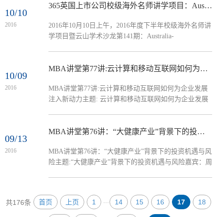
丝纺讲堂（九教103）嘉宾简介：周宗佑，广外教授里
365英国上市公司校级海外名师讲学项目：Australia-China Economic Relationship: Australian Perspective
10/10
的企业家，又是广外企业家里的教授。盈浩公司董事
2016
2016年10月10日上午，2016年度下半年校级海外名师讲
长，福建省福鼎市政协常委、工商联副主席、总商会副
学项目暨云山学术沙龙第141期：Australia-
会长，广东省福鼎商会名誉会长。周宗佑于1988年毕业
ChinaEconomic Relationship: Australian Perspective（从
于厦门大学哲学系，...
澳洲视角看中澳经济关系）在六教B415举行。澳大利亚
纽卡斯尔大学副董事长，史蒂文•尼古拉斯教授为广外
MBA讲堂第77讲:云计算和移动互联网如何为企业发展注入新动力
10/09
师生带来了精彩的报告。讲座由广东国际战略研究院博
2016
MBA讲堂第77讲:云计算和移动互联网如何为企业发展
士后王璐瑶主持。‍‍‍‍ 史蒂文•尼古拉斯教授首先从历史、
注入新动力主题: 云计算和移动互联网如何为企业发展
发展条件等方面阐述了澳大利亚和中国经济。接...
注入新动力嘉宾：李旭东（云适配allmobilize华南销售
总监，兼广州公司总经理）时间：2016年10月23日
13:30-15:30地点：北校丝纺讲堂（九教103）嘉宾简
MBA讲堂第76讲：“大健康产业”背景下的投资机遇与风险
09/13
介：李旭东，现就职于云适配（allmobilize），任华南
2016
MBA讲堂第76讲：“大健康产业”背景下的投资机遇与风
销售总监，兼广州公司总经理。毕业于云南大学和香港
险主题:“大健康产业”背景下的投资机遇与风险嘉宾：周
公开大学，有二十多年IT从业经验。在美资企业
凯歌（养生产业链开发方向博士后、管理学博士、高级
Unisys/Sun/IBM/Oracle/微...
经济师、高级工程师、转型升级与价值链融合专家）时
间：2016年9月25日13:30-15:30地点：北校丝纺讲堂
...
首页
上页
1
14
15
16
17
18
共176条
（九教103）嘉宾简介：中国第一位养生产业链开发方
向博士后（广州中医药大学），管理学博士，高级经济