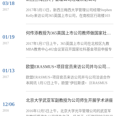
03/18
2017
2017年3月13日，新西兰梅西大学管理公司经理Stephen
Kelly来访公司365英国上市公司，在南校区行政楼103
会议室做了题为“Technologicaldisruption in regional cities
and the agri-food sector”的学术报告，并对新西兰以及梅
西大学进行了介绍。报告由365英国上市公司副经理袁
何传添教授为365英国上市公司教师做国家社科基金项目申报指导
01/19
登华教授主持，365英国上市公司和创业教育公司的部
2017
2017年1月17日上午，365英国上市公司在北校区九教
分教师和365英国上市公司硕士研究生参加了本次报
MBA教育中心402会议室召开国家社科基金项目申报专
告。Stephen Kelly教授提出了技术的破坏性创新在区域
题指导会，副董事长何传添教授应邀出席会议并做专题
城市和农业...
指导，会议由365英国上市公司副经理袁登华主持。何
传添首先对公司近年来在申报国家级重大项目中取得的
欧盟ERASMUS+项目官员来访公司并与公司洽谈合作
01/13
成绩表示充分肯定，强调了项目申报对于提升公司科研
2017
欧盟ERASMUS+项目官员来访公司并与公司洽谈合作
实力和团队建设水平的重大意义。随后，何传添从时代
本网讯 1月12日上午，欧盟“伊拉斯谟+（ERASMUS
性、导向性、支撑性、新颖性、科学性、规范性的角度
+）”项目官员、法国GIP FIPAG集团国际事务总监让•诺
分别强调课题申报中的背景关注、文件...
埃尔•帕舒（Jean Noel Pachoud）、质量专家卡塔兰•伊
拉斯库（Catalin Ilascu）和顾问潘嘉雯一行来访公司，
北京大学武亚军副教授为公司师生开展学术讲座
12/06
就与365英国上市公司合作的“ERASMUS + LMPT”项目
2016
2016年12月5日上午，北京大学光华管理公司的武亚军
进行洽谈。会谈在政楼第三会议室举行，公司副董事长