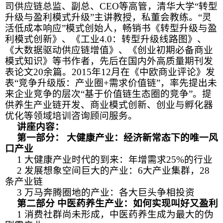
司供应链总监、副总、
CEO
等高管，清华大学“转型
升级与盈利模式升级”主讲教授，私董会教练。“灵
活低成本响应”模式创始人，畅销书《转型升级与盈
利模式创新》、《工业
4.0
：转型升级线路图》、
《大数据驱动供应链增值》、《创业初期必备商业
模式知识》等书作者，先后在国内外高质量期刊发
表论文
20
余篇。
2015
年
12
月在《中欧商业评论》发
表“竞争升级版：产业圈
+
需求价值链”，率先提出未
来企业竞争的层次“基于价值链生态圈的竞争”。提
供养生产业链开发、商业模式创新、创业与孵化器
优化等领域培训咨询顾问服务。
讲座内容：
第一部分： 大健康产业：经济新常态下的唯一风
口产业
1
大健康产业时代的到来：年增需求
25%
的行业
2
发展想象空间巨大的产业：
6
大产业集群，
28
条产业链
3
万马奔腾圈地的产业：各大巨头争相投资
第二部分 中医药养生产业：如何实现叫好又盈利
1
消费社群尚未形成，中医药养生成为最大的伪