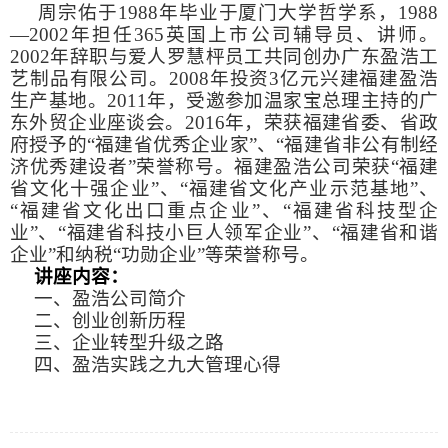
周宗佑于
1988
年毕业于厦门大学哲学系，
1988
—
2002
年担任365英国上市公司辅导员、讲师。
2002
年辞职与爱人罗慧枰员工共同创办广东盈浩工
艺制品有限公司。
2008
年投资
3
亿元兴建福建盈浩
生产基地。
2011
年，受邀参加温家宝总理主持的广
东外贸企业座谈会。
2016
年，荣获福建省委、省政
府授予的“福建省优秀企业家”、“福建省非公有制经
济优秀建设者”荣誉称号。福建盈浩公司荣获“福建
省文化十强企业”、“福建省文化产业示范基地”、
“福建省文化出口重点企业”、“福建省科技型企
业”、“福建省科技小巨人领军企业”、“福建省和谐
企业”和纳税“功勋企业”等荣誉称号。
讲座内容：
一、盈浩公司简介
二、创业创新历程
三、企业转型升级之路
四、盈浩实践之九大管理心得