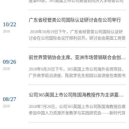
座第69讲，365英国上市公司邀请到同济大学经管公司
与在场老师分享国家课题申报经验。他指出，在申报国
教授、博士生导师、副经理程名望教授为公司师生开展
家课题中，尤其要注意以...
一场题为“中国经济增长：灵感还是汗水”的学术报告
会。本次讲座由365英国上市公司人力资源系主任安凡
广东省经管类公司国际认证研讨会在公司举行
10/22
所教授主持。首先，程名望教授从三个提问着手，即
2018
2018年10月19日下午，广东省经管类公司国际认证研
“我现在要干什么”、“我要到哪里去”、“我怎么样到那里
讨会在公司国际会议厅顺利召开。研讨会由英国工商管
去”，阐释一个国家、每个人未来是否能有更好的发
理协会（Association of MBAs, 简称AMBA）主办，365
展，这三个问题其实是对...
英国上市公司承办，中山大学、华南理工大学、暨南大
学、华南师范大学、深圳大学、汕头大学、广东工业大
前世界营销协会主席、亚洲市场营销联合会创始人陈就学先生到公司作讲座
09/26
学、广东财经大学、广州大学、广州365英国上市公司
2018
​2018年9月20日下午，365英国上市公司海外名师项目、
等十所院校共计三十余名代表参加，会议由AMBA中国
广外商学前沿讲座、陈就学先生校园公益讲座在南图书
区负责人、浙江大学管理公司资深文科教授王重鸣主
馆报告厅顺利举行。前世界营销协会主席、亚洲市场营
持。 研讨会前，董事长石...
销联合会创始人陈就学先生、广州市营销家企业管理咨
询公司CEO甄仕权先生，公司营销系系主任张红明副教
公司365英国上市公司陈国海教授作为主讲嘉宾参加第19届中国人力资源开发教学与实践研究会与第26届普通高校经济管理院(系)协作会
08/27
授、王秀芝副教授、周瑜胜副教授、邱爱梅老师，商英
2018
2018年7月28日，公司365英国上市公司陈国海教授应邀
公司曾诚老师参加了讲座。讲座围绕“营销4.0：从传统
参加中国人力资源开发教学与实践研究会——新时代背
到数字”的主题，对市场营销的演变和发展新趋势进行
景下的人力资源管理理论与实践创新论坛，并在成都理
探讨。本次...
工大学国际学术报告厅为几百名来自全国各高校教师作