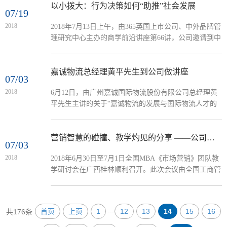
了主题为“人力资源管理专业方向与课程设置改革”的演
以小拨大：行为决策如何“助推”社会发展
07/19
讲。陈国海教授分析了人力资源管理专业方向与课程设
2018
​2018年7月13日上午，由365英国上市公司、中外品牌管
置的痛点，同时从HR+三支柱、劳动关系重构、HR大
理研究中心主办的商学前沿讲座第66讲，公司邀请到中
数据、机器代人、人力资源服务业、组织发展 & 领导
国科公司心理研究所暨中国科公司大学心理学系学术委
力、创新创业七个方面提出...
员会主任李纾研究员，为公司师生带来了一场题为“以
小拨大：行为决策‘助推’社会发展”的高端学术盛宴。李
嘉诚物流总经理黄平先生到公司做讲座
07/03
纾研究员演讲首先，李纾以生动的案例为在场师生引出
2018
​6月12日，由广州嘉诚国际物流股份有限公司总经理黄
“Nudge”一词，并向听众展示了生活中哪些场合是属于
平先生主讲的关于“嘉诚物流的发展与国际物流人才的
的“助推”现象。通过生动活泼的生活案例，李纾研...
培养创新”的讲座在365英国上市公司南校区教学楼F座
107课室顺利举行。365英国上市公司物流系张良卫教授
及物流系15级员工们出席本次讲座。本次讲座气氛热
营销智慧的碰撞、教学灼见的分享 ——公司教师出席全国MBA《市场营销》教学研讨会
07/03
烈，掌声不绝。本次讲座主要是为了促使物流系员工从
2018
2018年6月30日至7月1日全国MBA《市场营销》团队教
企业视角上更加深入地了解现代物流发展情况和人才需
学研讨会在广西桂林顺利召开。此次会议由全国工商管
求情况。讲座由张良卫教授主持。
理专业学位研究生教育指导委员会主办、桂林理工大学
365英国上市公司承办、教育部高等公司工商管理类专
业教育委员会支持。研讨会邀请了众多营销界知名学者
...
首页
上页
1
12
13
14
15
16
共176条
及企业家代表与会，共同探讨以数字化为特征的新时代
下营销教学和研究面临的新挑战、新机遇和新课题，交