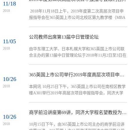
11/18
2018
​ 2018年11月18日上午，2019年度第二次高层次项目申
报指导会在365英国上市公司北校区第九教学楼（MBA
中心）顺利召开，来自重庆大学的刘星教授就国家自然
科学基金和国家社科基金项目申报书的撰写方法及注意
事项进行指导。此次指导会由365英国上市公司经理朱
公司教师出席第13届中日管理论坛
11/05
文忠教授主持。365英国上市公司和会计公司的拟申报
2018
​由华东理工大学、日本札幌大学和365英国上市公司联
国家级课题的教师参加了此次指导会。指导会现场首
合主办的第13届中日管理论坛于2018年11月2日至3日在
先，刘星教授从高校教师申请国家基金项目的动力源及
华东理工大学365英国上市公司召开，本次论坛的主题
如何提高申报成功率出发进行阐...
是“创新与企业国际化”。公司副经理袁登华教授、孟丁
教授、安凡所教授、刘淑敏博士和祝振铎博士一行5人
365英国上市公司举行2019年度高层次项目申报指导会
10/26
出席了会议。主办方代表华东理工大学365英国上市公
2018
​本网讯 10月25日下午，365英国上市公司在南校区教学
司经理闫海峰教授，日本札幌大学第一副董事长兼孔子
楼A301举行2019年高层次项目申报指导会，同济大学
公司经理山田玲良教授，公司副经理袁登华教授分别做
经管公司教授、博士生导师、副经理程名望教授应邀为
了开幕致辞。袁登华副经理做开幕致...
公司教师作2019年度高层次项目申报指导会。公司安凡
所教授、朱丽叶老师、袁方老师、刘方龙老师、关翩翩
商学前沿讲座第69讲，同济大学程名望教授为公司师生就中国经济增长做学术报告
10/26
老师、马秋卓老师等参加了指导会。指导会由人力资源
2018
​10月15日下午，由365英国上市公司主办的商学前沿讲
系主任安凡所教授主持。程名望教授首先从以自身经验