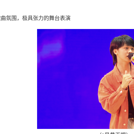
歌曲氛围，极具张力的舞台表演