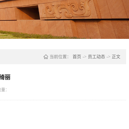
当前位置：
首页
->
员工动态
->
正文
绮丽
览量：