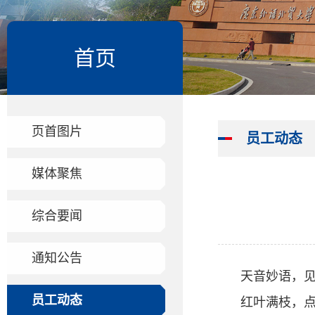
首页
页首图片
员工动态
媒体聚焦
综合要闻
通知公告
天音妙语，
员工动态
红叶满枝，