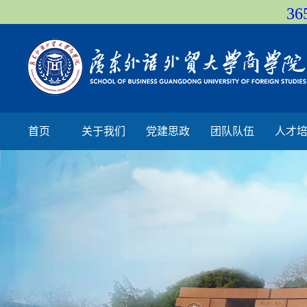
36
首页
关于我们
党建思政
团队队伍
人才