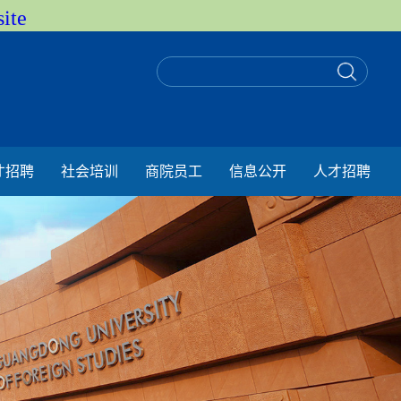
ite
才招聘
社会培训
商院员工
信息公开
人才招聘