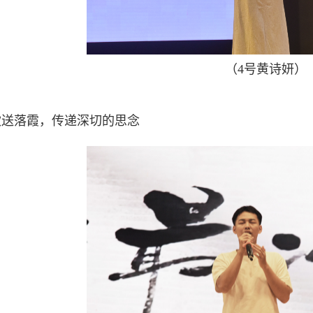
（4号黄诗妍）
吹送落霞，传递深切的思念