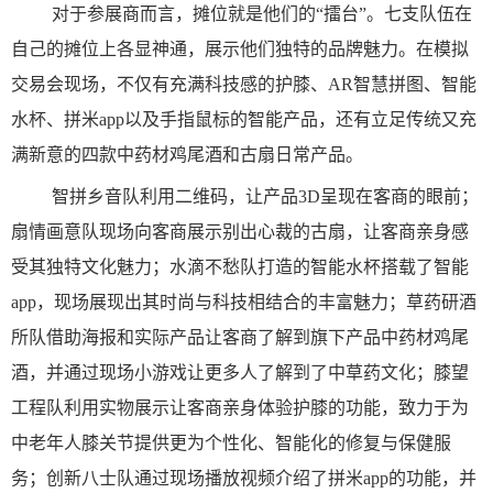
对于参展商而言，摊位就是他们的“擂台”。七支队伍在
自己的摊位上各显神通，展示他们独特的品牌魅力。在模拟
交易会现场，不仅有充满科技感的护膝、AR智慧拼图、智能
水杯、拼米app以及手指鼠标的智能产品，还有立足传统又充
满新意的四款中药材鸡尾酒和古扇日常产品。
智拼乡音队利用二维码，让产品3D呈现
在
客商的眼前；
扇情画意队现场向客商展示别出心裁的古扇，让客商亲身感
受其独特文化魅力；水滴不愁队打造的智能水杯搭载了智能
app，现场展现出其时尚与科技相结合的丰富魅力；草药研酒
所队借助海报和实际产品让客商了解到旗下产品中药材鸡尾
酒，并通过现场小游戏让更多人了解到了中草药文化；膝望
工程队利用实物展示让客商亲身体验护膝的功能，致力于为
中老年人膝关节提供更为个性化、智能化的修复与保健服
务；创新八士队通过现场播放视频介绍了拼米app的功能，并