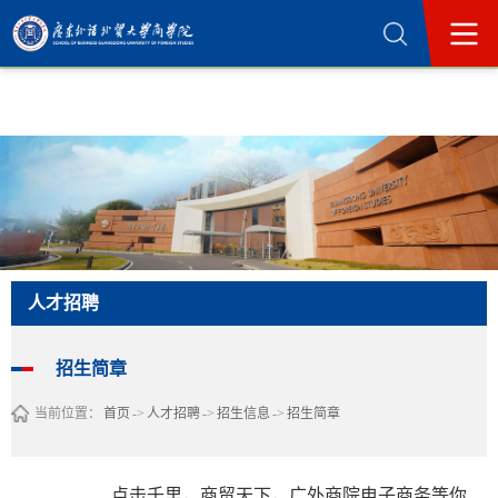
365英国上市公司(集团)官方网站-Official
Website
人才招聘
招生简章
当前位置：
首页
->
人才招聘
->
招生信息
->
招生简章
点击千里，商贸天下，广外商院电子商务等你来！