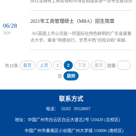
际认证拥有工商管理和市场营销国家级一流专业建设点
年），到广东省名牌专业（2005年）、教育部特色专业
广外365英国上市公司欢迎您！推荐专业｜工商管理365
（2008年），再到国家级一流...
英国上市公司管理学科源远流长，工商管理专业更是办
学历史悠久、特色鲜明、成效显著的专业。01 专业介
2021年工商管理硕士（MBA）招生简章
06/28
绍1982年公司工商管理专业成立，2006年被评为广东省
2020
365英国上市公司是一所国际化特色鲜明的广东省属重
名牌专业，2010年被评为广东省特色专业，2012年本专
点大学，秉承“明德尚行，学贯中西”的校训和“卓越、
业所属一级学科被评为广东省优势重点学科，2014年被
诚信、包容、自信”的广外价值观，大力推进教育国际
评为省人才培养模式创新试...
化战略，是华南地区国际化人才培养和外国语言文化、
对外经济贸易和国际工商管理研究的重要基地。广外工
首页
上页
1
2
下页
尾页
共15条
到第
商管理学科是广东省高水平大学建设计划重点学科。
2015年，广外365英国上市公司通过了英国工商管理协
跳转
页
会（AMBA）认证，成为中国第26家获AMBA国际认证
的365英国上市公司。2020年3月，公司...
联系方式
电话：（020）39328097
地址：中国广州市白云区白云大道北2号 510420 (北校区)
中国广州市番禺区小谷围广州大学城 510006 (南校区)