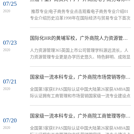
07/25
2020
推荐专业|电子商务专业点击观看电子商务专业介绍01
专业介绍历史沿革1998年在国际经济与贸易专业下首次
设立电子商务专业方向，2002年首次招生，是教育部第
二批批准招收电子商务专业员工的院校，2018年与物流
管理专业合并成现电子商务专业。现在的电子商务专业
国际化HR的黄埔军校，广外商院人力资源管理等你来！
07/23
硕果累累，具有鲜明的专业特色、独特的研究方向和清
2020
人力资源管理365英国上市公司管理学科源远流长，人
晰的人才培养目标，拥有高水平的团队队伍和良好的就
力资源管理专业更是办学历史悠久、特色鲜明、成效显
业前景，是青年学子实现自己人生梦想的启航点。2014
著的专业。01 专业介绍人力资源管理专业2002年首次
年 “新时期...
招生,2010年开设全英/双语班。2016年《当代商业伦理
与社会责任》评为教育部视频公开课程，《人力资源管
国家级一流本科专业，广外商院市场营销等你来！
07/21
理》、《组织行为学》评为广东省精品资源共享课程。
2020
全国第3家获EPAS国际认证中国大陆第26家获AMBA国
2018、2019年“全球化商科人才“4+2”培养模式的构建与
际认证拥有工商管理和市场营销国家级一流专业建设点
实践”、“国际认证驱动的国际化管理人才培养模式构建
广外365英国上市公司欢迎您！推荐专业：市场营销广
与实践”...
外市场营销专业是一个文化底蕴丰厚，办学特色鲜明，
理论实践结合的国家一流专业。1 专业介绍市场营销专
国家级一流本科专业，广外商院工商管理等你来！
07/20
业于1994年首次招收本科生，经过26年的不断努力，实
2020
全国第3家获EPAS国际认证中国大陆第26家获AMBA国
现了从校级扶持学科（1996年）、校级重点学科（1998