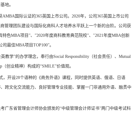
要基地。
获AMBA国际认证的365英国上市公司。
2020年，公司365英国上市公司
工商管理团队建设与国际化商科人才培养水平跃上一个新的台阶。
公司获
具特色MBA项目”、
”2020年度商科教育典范院校”
、
"2021年度MBA创新
市公司最佳
MBA项目TOP100”
。
全英教学
”的办学理念，奉行由
Social Responsibility
（社会责任）、
Mutual
ip
（创业
精神
）构成的
“
SMILE
”价值观。
模式，开设28个语种的《商务外语》课程，同时提供英语、俄语、日语
野、跨文化交流能力、良好管理专业技能、掌握一门非通用外语、融贯中
免考广东省管理会计师协会颁发的
“中级管理会计师证书”两门中级考试科