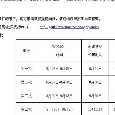
条件的考生，均可申请参加提前面试，该成绩仅限招生当年有效。
统网址
(只支持PC )
：
http://gdufs.mbachina.net.cn/apply/index
程：
报名起止
面试资格
批次
时间
公布时间
第一批
5
月
28
日
-6月
19
日
6月
21
日
第二批
6月
20
日
-
8
月
28
日
8
月
30
日
第三批
8
月
29
日
-
9
月
18
日
9
月
20
日
第四批
9
月
19
日
-
10
月
9
日
10
月
11
日