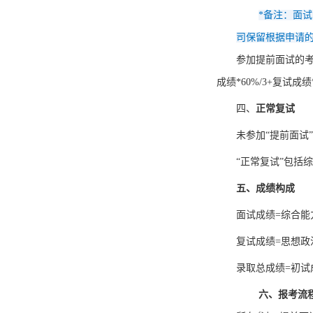
*备注：面
司保留根据申请
参加提前面试的
成绩*60%/3+复试成绩
四、
正常复试
未参加
“提前面试
“正常复试”包括
五、成绩构成
面试成绩
=综合能
复试成绩
=思想政
录取总成绩
=初试
六、报考流