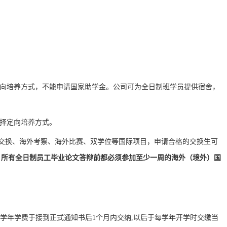
向培养方式，不能申请国家助学金。公司可为全日制班学员提供宿舍，
择定向培养方式。
外交换、海外考察、海外比赛、双学位等国际项目，申请合格的交换生可
。
所有全日制员工毕业
论文答辩前
都必须参加至
少一周的
海
外（
境外
）
国
学年学费于接到正式通知书后
1
个月内交纳
,
以后于每学年开学时交缴当