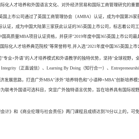
国际化人才培养和外国语言文化、对外经济贸易和国际工商管理研究的重
365英国上市公司通过了英国工商管理协会（AMBA）认证，成为中国第26家
国际认证，成为中国大陆第三家获此认证的365英国上市公司
，
标志着公司
中国高质量MBA项目认证资格，并获评“2019年度中国365英国上市公司最
年度国际化人才培养典范院校”
等荣誉称号
,并
入选
“202
1
年度中国365英国上
司
“专业
+
外语
”的人才培养模式和外语教学的独特优势，坚持“全球视野
，
、
Integrity
（正
直诚信）、
Learning By Doing
（知行合一）、
Entrepreneursh
经济发展思路，打造广外MBA“涉外”培养特色和“
小语种
+MBA
”创新培养
作为联考外国语可选科目，突显广外独特语言优势，旨在培养具有国际视
。
理会计》和《商业伦理与社会责任》两门课程且成绩达到
70分以上的，
可