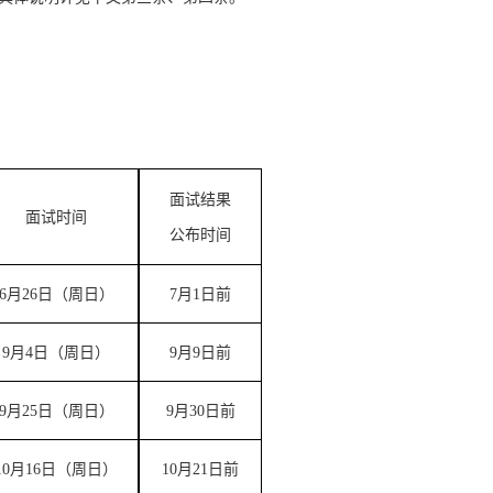
面试结果
面试
时间
公布时间
6
月
26
日（周日）
7
月
1
日前
9
月
4
日（周日）
9
月
9
日前
9
月
25
日（周日）
9
月
30
日前
10
月
16
日（周日）
10
月
21
日前