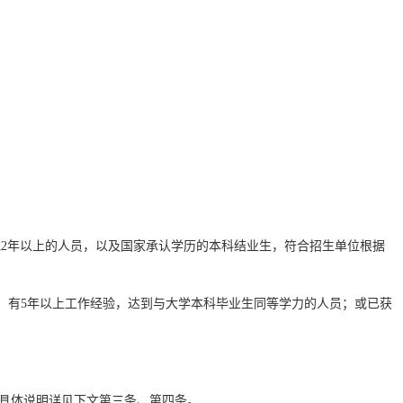
或
2
年以上的人员，以及国家承认学历的本科结业生，符合招生单位根据
，有5年以上工作经验，达到与大学本科毕业生同等学力的人员；或已获
式具体说明详见下文第三条、第四条。