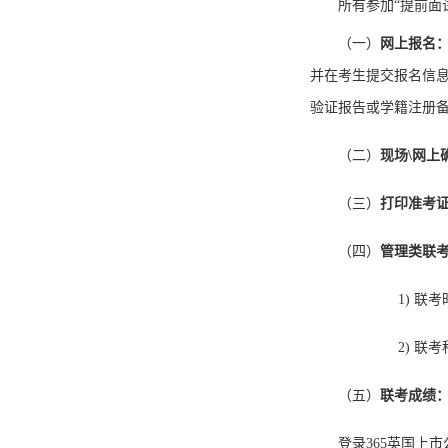
所有参加
“提前
（一）
网上报名
并在考生提交报名信
验证报告或学籍注册
（二）
现场
\网上
（三）
打印准考
（四）
管理类联
1)
联考
2)
联考
（五）
联考成绩
登录365英国上