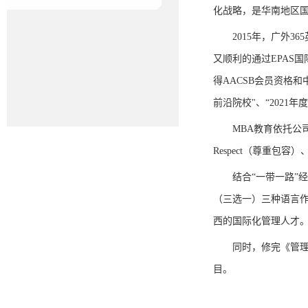
化战略，是华南地区
2015年，广外
又顺利的通过EPAS
得
AACSB会员资格和
前沿院校"、“2021
MBA
教育依托公
Respect
（尊重包容）
结合
“一带一路”
（三选一）三种语言
西的国际化管理人才
同时，修完《管
目。