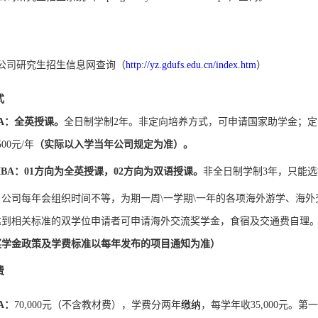
：
市公司研究生招生信息网查询（
http://yz.gdufs.edu.cn/index.htm
）
式
A
：全英授课。
全日制学制
2
年。非定向培养方式，可申请国家助学金；定
500元/年
（实际以入学当年公司
规定
为
准）
。
BA
：
0
1
方向为全英授课，
0
2
方向为双语授课。
非全日制学制
3
年，只能选
：
公司每年会组织时间不等，为期一周
\一学期\一年的各项海外游学、海
达到相关标准的双学位申请者可申请海外交流奖学金，食宿及交通费自理
奖学金政策及学费标准以每年发布的项目通知为准）
费
A
：
70,000
元（不含教材费），学费分两年
缴纳
，每学年收
35,000
元。第一