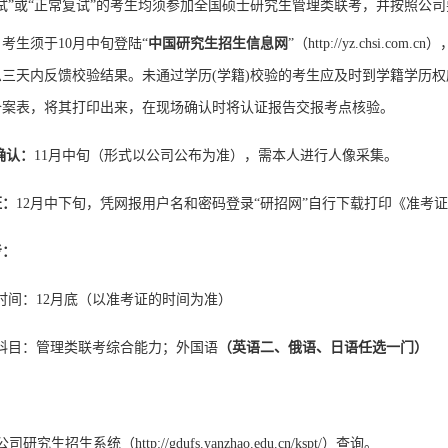
面试”或“正常复试”的考生均须参加全国硕士研究生管理类联考，并按照公
：
考生须于
10
月中旬
登陆
“
中国研究生
招生信息网
”
（
http://yz.chsi.com.cn
）
息三天内反馈校验结果。未通过学历
(学籍)校验的考生应及时到学籍学历权威认证
备案表，将其打印出来，在现场确认时将认证报告交报考点核验。
确认
：
11月中旬（形式以公司公布为准），需本人进行人像采集
。
证：
12月中下旬，凭网报用户名和密码登录“研招网”自行下载打印《准考
考：
时间：
12月底（以准考证的时间为准）
科目：管理类联考综合能力；外国语
（英语二、俄语、日语任选一门）
：
市公司研究生招生
系统（
http://gdufs.yanzhao.edu.cn/kspt/）查询。