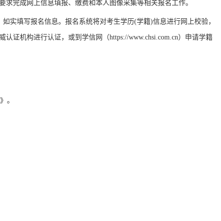
司要求完成网上信息填报、缴费和本人图像采集等相关报名工作。
，
如实填写报名信息。报名系统将对考生学历
(
学籍
)
信息进行网上校验，
机构进行认证，或到学信网（https://www.chsi.com.cn）申请学籍
证》。