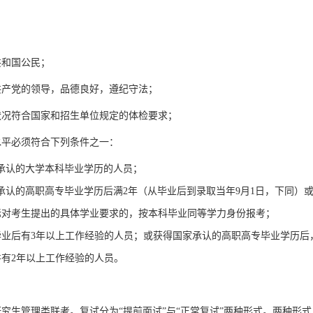
共和国公民；
共产党的领导，品德良好，遵纪守法；
状况符合国家和招生单位规定的体检要求；
水平必须符合下列条件之一：
承认的大学本科毕业学历的人员
；
承认的高职高专毕业学历后满
2
年（从毕业后到录取当年
9月1日，下同）
标对考生提出的具体学业要求的，按本科毕业同等学力身份报考
；
毕业后有
3年以上工作经验的人员；或获得国家承认的高职高专毕业学历后
有2年以上工作经验的人员。
研究生管理类联考。复试分为
“提前面试”与“正常复试”两种形式。两种形