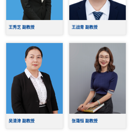
王秀芝 副教授
王战青 副教授
吴清津 副教授
张蔼恒 副教授