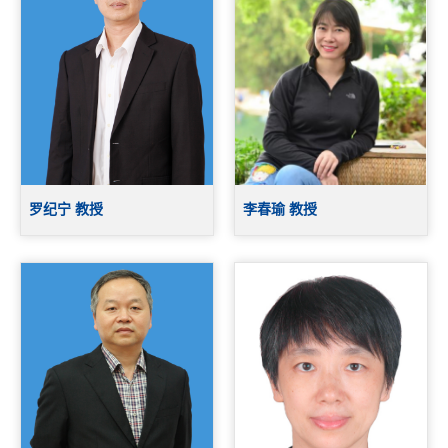
罗纪宁 教授
李春瑜 教授