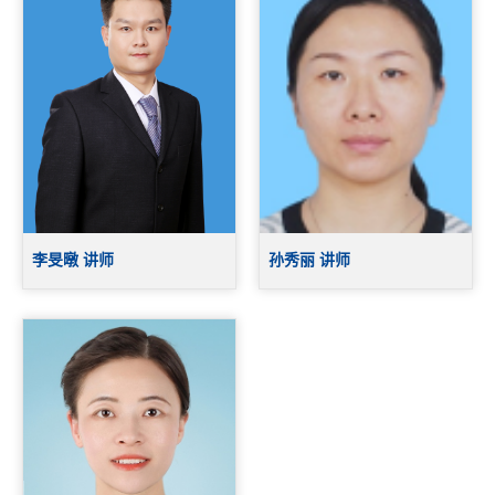
李旻暾 讲师
孙秀丽 讲师