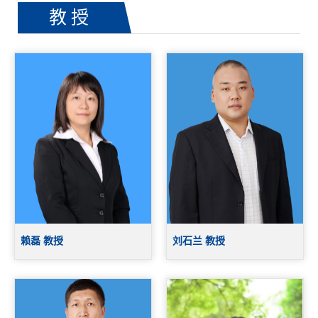
教授
赖磊 教授
刘石兰 教授