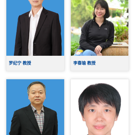
罗纪宁 教授
李春瑜 教授