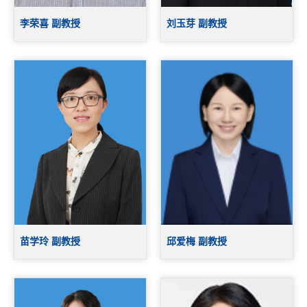
李荣喜 副教授
刘玉芽 副教授
苗学玲 副教授
邱爱梅 副教授