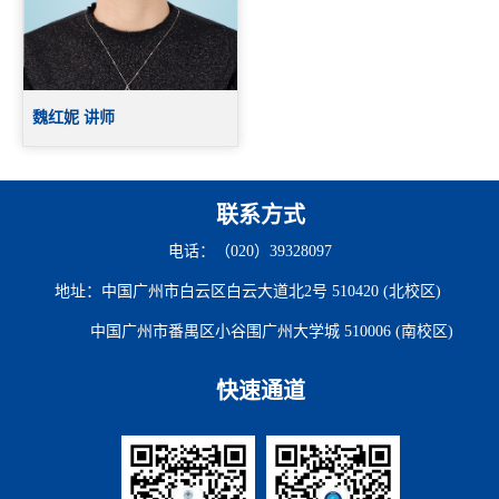
魏红妮 讲师
联系方式
电话：（020）39328097
地址：中国广州市白云区白云大道北2号 510420 (北校区)
中国广州市番禺区小谷围广州大学城 510006 (南校区)
快速通道