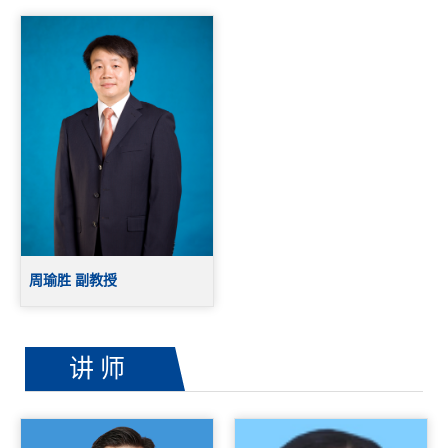
周瑜胜 副教授
讲师