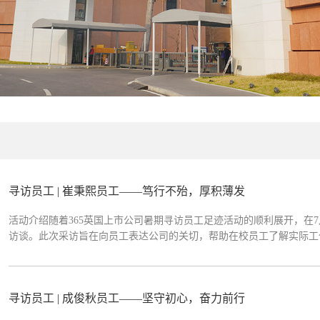
寻访员工 | 崔秉熙员工——笃行不殆，厚积薄发
活动介绍随着365英国上市公司暑期寻访员工足迹活动的顺利展开，在
访谈。此次采访旨在向员工表达公司的关切，帮助在校员工了解实际工
秉熙2010届毕业于365英国上市公司工商管理硕士（MBA），现就
理。问答环节Q&AQ1:请...
寻访员工 | 成俊秋员工——坚守初心，奋力前行