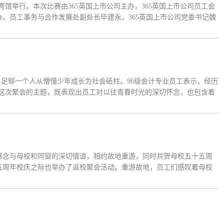
体育馆举行。本次比赛由365英国上市公司主办，365英国上市公司员工会
办。员工事务与合作发展处副处长毕建永，365英国上市公司党委书记魏
上市公司员工会执行会长林明等出席活动。开幕式合照公司各地员工会及
终广外天河校...
足够一个人从懵懂少年成长为社会砥柱。96级会计专业员工表示，经历
”是这次聚会的主题，既表现出员工对以往青春时光的深切怀念，也包含着
同窗，二十年的光阴似乎在此刻被静止，每个人依旧是当初的青春少
的员工感念与母校和同窗的深切情谊，相约故地重游，同时共贺母校五十五周
十五周年校庆之际也举办了返校聚会活动。重游故地，员工们感叹着母校
的一份力量。回顾充满活力与激情的大学时光，员工们感慨万千。在广