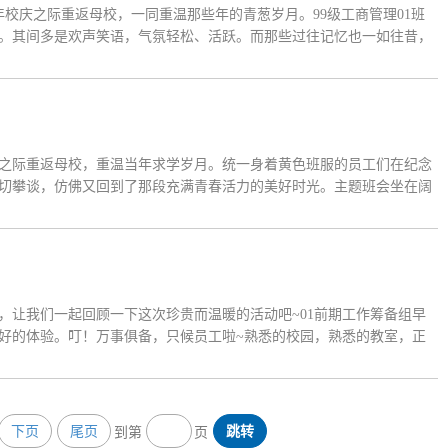
55周年校庆之际重返母校，一同重温那些年的青葱岁月。99级工商管理01班
。其间多是欢声笑语，气氛轻松、活跃。而那些过往记忆也一如往昔，
不同的是已经翻新的教学楼，是已经更换上的新课桌椅，是新一批学子
周年校庆之际重返母校，重温当年求学岁月。统一身着黄色班服的员工们在纪念
切攀谈，仿佛又回到了那段充满青春活力的美好时光。主题班会坐在阔
。虽然每个人的人生经历大不相同，但话语间都透露出对母校和老师们
聚会，让我们一起回顾一下这次珍贵而温暖的活动吧~01前期工作筹备组早
好的体验。叮！万事俱备，只候员工啦~熟悉的校园，熟悉的教室，正
理专业的员工们，完成签到后，大家很快又熟络了起来，讲着各自的人生
下页
尾页
跳转
到第
页