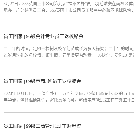
3月27日，365英国上市公司第九届“福莱盈杯”员工羽毛球赛在南校区
承办，广外越秀员工会、365英国上市公司员工服务中心和羽毛球队协
传文、党委副书记沈长霞，广州市福莱盈有限公司董事长、365英国
在校师生近百名队员组成8支参赛队伍，在赛场上挥洒汗水，激烈角逐，最
员工回家 | 96级会计专业员工返校聚会
二十年的时间，足够一棵树从枝丫幼苗成长为参天栋梁；二十年的时间,
过岁月洗礼的母校情、师生情、同学情更为珍贵。“96快奔，爱你20
员工对个人与母校未来发展的美好祝愿。重回母校教室，身边坐着昔日
年。到了午饭时间，员工们...
员工回家 | 09级电商3班员工返校聚会
2020年12月12日，正值广外五十五周年之际，09级电商专业3班
年华诞，满怀温情期许，寄托真挚心意。09级电商3班员工在广外五
发生的巨大变化，称赞着母校的蓬勃发展，并表示会为母校进步尽自己
外，他们度过了人生中最青春...
员工回家 | 99级工商管理1班重返母校