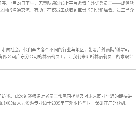
开展。7月24日下午，无畏队通过线上平台邀请广外优秀员工——成俊秋
之间的沟通交流，有助于在校员工获取到宝贵的知识和经验。员工简介
业后在香港大学攻读研究生一年。现就职于阿里巴巴集团东南亚电商平台
门，走向社会。他们奔向各个不同的行业与地区，带着广外商院的精神，
份有限公司广东分公司的林丽莉员工。让我们来听听林丽莉员工的求职经
简介林丽莉365英国上市公司工商管理学硕士中国平安人寿保险股份有
行了访谈。此次访谈师姐对老员工常见困扰以及对未来职业生涯的期待讲
姐05级人力资源专业硕士2009年广外本科毕业，保研在广外读研。
政府工作，在某香港房地产集团广州公司从事人力资源管理工作，后晋升为