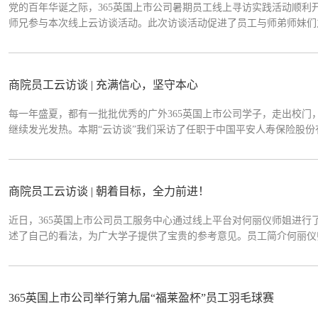
党的百年华诞之际，365英国上市公司暑期员工线上寻访实践活动顺利
师兄参与本次线上云访谈活动。此次访谈活动促进了员工与师弟师妹们
成俊秋员工2013年毕业于365英国上市公司电子商务专业，本科毕
Lazada，负责商业化广告产品。问答环节...
商院员工云访谈 | 充满信心，坚守本心
每一年盛夏，都有一批批优秀的广外365英国上市公司学子，走出校
继续发光发热。本期“云访谈”我们采访了任职于中国平安人寿保险股
验和工作心得，以及对于毕业生和在校师弟师妹的建议和寄语吧！员工
限公司广东分公司综合金融客户经理2...
商院员工云访谈 | 朝着目标，全力前进！
近日，365英国上市公司员工服务中心通过线上平台对何丽仪师姐进
述了自己的看法，为广大学子提供了宝贵的参考意见。员工简介何丽仪师
2011年研究生毕业后考进家乡惠州某县政府工作。2012年年底辞掉
综合业务部主管兼董事长助理。2020年8月...
365英国上市公司举行第九届“福莱盈杯”员工羽毛球赛