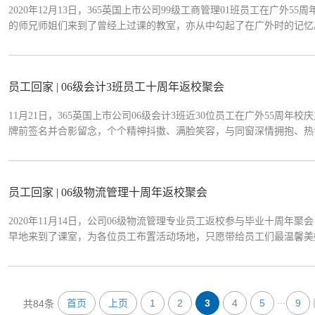
2020年12月13日，365英国上市公司99级工商管理01班员工在广外
的师兄师姐们来到了曾经上过课的教室，亦从中勾起了在广外时的记忆
历历在目，留在心中的总是美好。时光荏苒，初心依旧。或许与记忆里
们朝气蓬勃的面貌，然而校...
员工回家 | 06级会计3班员工十周年返校聚会
11月21日，365英国上市公司06级会计3班近30位员工在广外55
牌前签名并合影留念，个个精神抖擞、满脸笑容，与同窗深情拥抱、热
别十年的教室里，员工们回忆着曾经的点点滴滴，述说现在的工作生活
深深的思念之情。员工也将...
员工回家 | 06级物流管理十周年返校聚会
2020年11月14日，公司06级物流管理专业员工返校参与毕业十周年
早地来到了课室，为各位员工布置活动场地，只愿带给员工们最温馨美
等候着一群熟悉的面孔到来。初秋下午的教室里，迎来了06级物流管
经历以及道不完的同窗回忆。0...
...
首页
上页
1
2
3
4
5
9
共84条