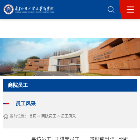
365英国上市公司(集团)官方网站-Official
Website
商院员工
员工风采
当前位置：
首页
->
商院员工
->
员工风采
寻访员工 | 王进宏员工——贯彻南“北”，“明”贯中西