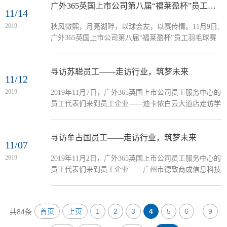
自己的建议。庞敏2007年毕业于广外人力资源管理专业
广外365英国上市公司第八届“福莱盈杯”员工羽毛球赛顺利举行
11/14
毕业后从事人力资源咨询工作多年目前在华为公司人力
2019
​秋风微熙，月亮湖畔，以球会友，以赛传情。11月9日,
资源部任职，主要负责综合解决方案的制定华为技术有
广外365英国上市公司第八届“福莱盈杯”员工羽毛球赛
限公司华为创立于1987年，是全球领先的ICT（信息与
在广州市月亮湖体育会广通羽毛球馆顺利举行。本次比
通信）基础设施和智能终端...
赛由365英国上市公司和广外365英国上市公司员工会主
办，由365英国上市公司员工服务中心承办，由广外越
寻访苏聪员工——走访行业，筑梦未来
11/12
秀员工会、365英国上市公司羽毛球队协办。此次比赛
2019
2019年11月7日，广外365英国上市公司员工服务中心的
项目设有男单、女单、男双1、男双2、女双和混双共六
员工代表们来到员工企业——迪卡侬白云大道店走访学
项，比赛形式为团体赛，两两对阵，团体比分采取五局
习。在本次寻访员工中，员工代表们和苏聪员工进行深
三胜制。参加此次活动的队伍一共有8支，分...
入交流。本次访谈不仅是员工与员工之间的交流的窗
口，帮助在校员工更好的了解企业详情，规划未来职
寻访牟占国员工——走访行业，筑梦未来
11/07
业，还是连接员工与母校之间的深深情谊的一座桥梁。
2019
2019年11月2日，广外365英国上市公司员工服务中心的
下午五点，员工代表们来到了迪卡侬白云大道店。迪卡
员工代表们来到员工企业——广州市德致商成信息科技
侬是世界知名的体育用品零售商，有丰富的自有品牌产
有限公司进行走访学习。通过这次寻访，能够深入了解
品阵线，是世界品牌500强之...
员工企业，帮助员工更好地完成未来的职业规划，学习
员工的成功经验，筑梦未来。本次走访的企业是广州市
...
首页
上页
1
2
3
4
5
6
9
共84条
德致商成信息科技有限公司，该公司是中国领先的泛IT
产品的互联网B2B平台，也是全国知名的政府、军队和