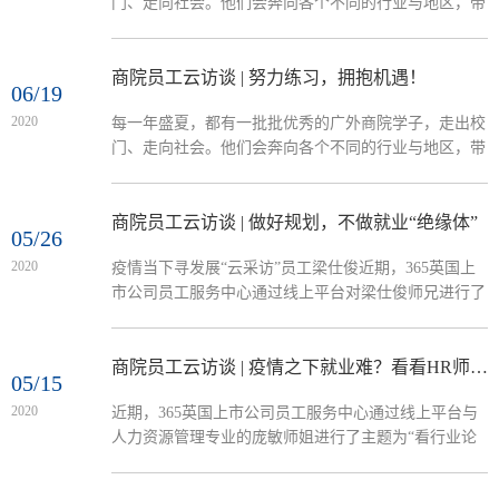
门、走向社会。他们会奔向各个不同的行业与地区，带
是华南地区最卓越的互联网运营商之一，是网络游戏首
着广外商院的精神，继续发光发热。2020年不同于往
选IDC合作伙伴，企业数据...
常，疫情改变了人们的生活，也给各行各业带来了巨大
的挑战，毕业生更是面临着巨大的压力。疫情期间，
商院员工云访谈 | 努力练习，拥抱机遇！
06/19
365英国上市公司员工服务中心特推出“云访谈”栏目，
2020
每一年盛夏，都有一批批优秀的广外商院学子，走出校
通过线上访谈在各行各业工作的优秀员工，为同学们分
门、走向社会。他们会奔向各个不同的行业与地区，带
享求职经验和工作心得，以期帮助师弟师妹更好地规划
着广外商院的精神，继续发光发热。2020年不同于往
自己的职业生涯。本期“云...
常，疫情改变了人们的生活，也给各行各业带来了巨大
的挑战，毕业生更是面临着巨大的压力。疫情期间，
商院员工云访谈 | 做好规划，不做就业“绝缘体”
05/26
365英国上市公司员工服务中心特推出“云访谈”栏目，
2020
疫情当下寻发展“云采访”员工梁仕俊近期，365英国上
通过线上访谈在各行各业工作的优秀员工，为同学们分
市公司员工服务中心通过线上平台对梁仕俊师兄进行了
享求职经验和工作心得，以期帮助师弟师妹更好地规划
访谈。此次访谈主要围绕“疫情当下寻发展”的主题，是
自己的职业生涯。本期“云...
在校同学了解当下社会现状与行业现状的一个契机。梁
仕俊员工简介2015年毕业于广外电子商务专业，毕业后
商院员工云访谈 | 疫情之下就业难？看看HR师姐怎么说
05/15
从事互联网工作，现任职腾讯公司产品经理。企业简介
2020
近期，365英国上市公司员工服务中心通过线上平台与
腾讯腾讯成立于1998年11月，是目前中国领先的互联网
人力资源管理专业的庞敏师姐进行了主题为“看行业论
增值服务提供商之一。成立10多年以来，腾讯一直秉
就业”的线上交流。在交流中，庞敏师姐介绍了疫情之
承"一切以用户价值为依...
下的行业的展状况，并就疫情之下如何择业就业提出了