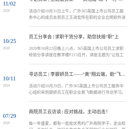
11/02
2020
活动介绍10月31日上午，广外365英国上市公司员工服
务中心的成员去到员工王进宏所在职的企业北明软件进
行员工探访并交流学习。​在即将到来的广外校庆55周年
之际，本次寻访活动既让学弟学妹了解到员工的求学经
历与经验，又让员工与公司的感情变得更加深厚。公司
员工分享会 | 求职干货分享，助您扶摇“职”上
10/25
简介作为一家极富创新性的高新技术企业，北明软件有
2020
2020年10月22日晚上八点，365英国上市公司员工求职
限公司始终坚持通过持续创新为客户创造价值。致力于
经验分享讲座在教学楼F215召开，讲座主题为“让找工
为金融、电力、能源、政府、互联网运营商、公共事
作更简单”，公司众多师生积极参加，讲座由莫冬佩员
业、制造业等行业提供综...
工主讲。讲座中，莫冬佩员工首先从自身的求职经历切
入主题，以此让大家简要了解春招和秋招的实际情况。
寻访员工 | 李碧妍员工——“奥”翔云端，助“飞”梦想
10/11
接着，莫冬佩员工表示收获满意工作的首要前提是确定
2020
活动介绍10月29日，广外365英国上市公司员工服务中
求职意向，并从行业、公司及岗位三方面为大家分析相
心组织来到碧妍员工在职企业奥飞数据进行寻访学习。
应的投递规律，同时提醒同学们要利用不同渠道收集相
此次活动不仅是帮助在校员工了解网络数据科技行业详
关信息...
情的途径，也是在广外55周年纪念这个特殊日子连系员
工与母校情感的纽带。广东奥飞数据科技股份有限公
商院员工云访谈 | 应对挑战，主动出击！
07/29
司，是国内领先的互联网运营​企业，主要向客户提供互
2020
每一年盛夏，都有一批批优秀的广外商院学子，走出校
联网接入、数据中心服务、灾备中心服务等网络服务，