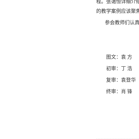
程。张蔼恒详细介
的教学案例应该聚
参会教师们认
图文：袁 方
初审：丁 浩
复审：袁登华
终审：肖 锋