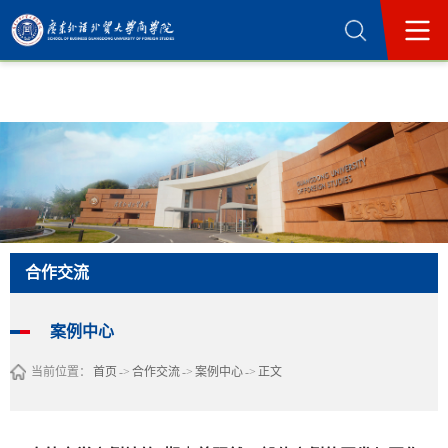
365英国上市公司(集团)官方网站-Official
Website
合作交流
案例中心
当前位置：
首页
->
合作交流
->
案例中心
->
正文