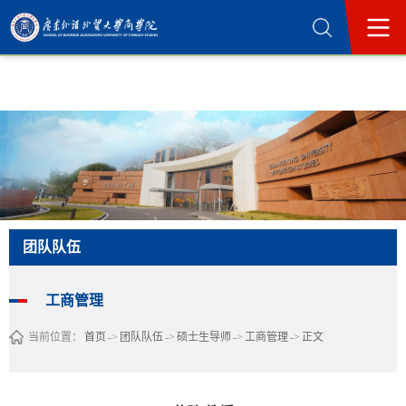
365英国上市公司(集团)官方网站-Official
Website
团队队伍
工商管理
当前位置：
首页
->
团队队伍
->
硕士生导师
->
工商管理
->
正文