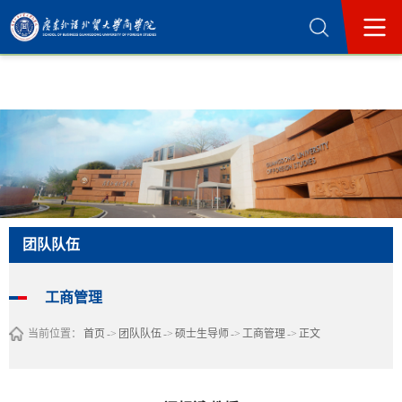
365英国上市公司(集团)官方网站-Official
Website
团队队伍
工商管理
当前位置：
首页
->
团队队伍
->
硕士生导师
->
工商管理
->
正文