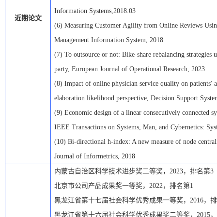
Information Systems,2018.03
近期论文
(6)
Measuring Customer Agility from Online Reviews Using
Management Information System, 2018
(7)
To outsource or not: Bike-share rebalancing strategies u
party, European Journal of Operational Research, 2023
(8)
Impact of online physician service quality on patients' 
elaboration likelihood perspective, Decision Support Syst
(9)
Economic design of a linear consecutively connected s
IEEE Transactions on Systems, Man, and Cybernetics: Sys
(10)
Bi-directional h-index: A new measure of node central
Journal of Informetrics, 2018
内蒙古自治区科学技术进步奖二等奖，
2
023
，排名第
3
北京市公司产品成果奖一等奖，
2022，排名第1
黑龙江省第十七届社会科学优秀成果一等奖，
2016，
黑龙江省第十六届社会科学优秀成果奖二等奖，
2015