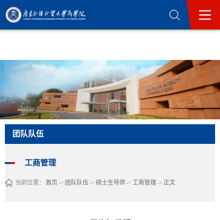
365英国上市公司(集团)官方网站-Official
Website
团队队伍
工商管理
当前位置：
首页
->
团队队伍
->
硕士生导师
->
工商管理
->
正文