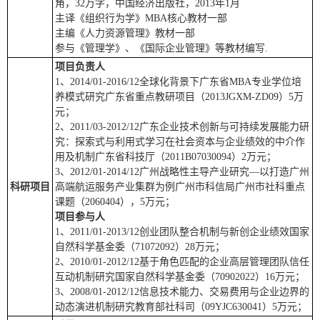
角，32万字，中国经济出版社，2013年1月
主译《组织行为学》MBA核心教材一部
主编《人力资源管理》教材一部
参与《管理学》、《国际企业管理》等教材编写.
项目负责人
1、2014/01-2016/12全球化背景下广东省MBA专业学位培
养模式研究广东省重点教研项目（2013JGXM-ZD09）5万
元；
2、2011/03-2012/12广东企业技术创新与可持续发展能力研
究：探索式与利用式学习在社会资本与企业绩效的中介作
用及机制广东省科技厅（2011B07030094）2万元；
3、2012/01-2014/12广州战略性主导产业研究—以打造广州
科研项目
高端航运服务产业集群为例广州市科信局广州市社科重点
课题（2060404），5万元；
项目参与人
1、2011/01-2013/12创业团队整合机制与新创企业绩效国家
自然科学基金委（71072092）28万元；
2、2010/01-2012/12基于角色匹配的企业高层管理团队信任
互动机制研究国家自然科学基金委（70902022）16万元；
3、2008/01-2012/12信息技术能力、交易费用与企业边界的
动态演进机制研究教育部社科司（09YJC630041）5万元；