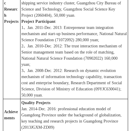
c
shipping service industry cluster, Guangzhou City Bureau of
Researc
Science and Technology, Guangzhou Social Science Key
h
Project (2060404), 50,000 yuan.
Projects
Project Participant
1、Jan. 2011-Dec. 2013: Entrepreneur team integration
mechanism and start-up business performance, National Natural
Science Foundation (71072092) 280,000 yuan;
2、Jan. 2010-Dec. 2012: The trust interaction mechanism of
Senior management team based on the role of matching,
National Natural Science Foundation (70902022) 160,000
yuan;
3、Jan. 2008-Dec. 2012: Research on dynamic evolution
mechanism of information technology capability, transaction
cost and enterprise boundary, Research Department of Social
Science, Division of Ministry of Education (09YJC630041);
50,000 yuan.
Quality Projects
Jan. 2014-Dec. 2016: professional education model of
Achieve
Guangdong Province under the background of globalization,
ments
key teaching and research projects in Guangdong Province
(2013JGXM-ZD09)