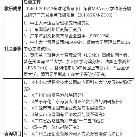
质量工程
教研成果
2014/01-2016/12全球化背景下广东省MBA专业学位培养模
式研究广东省重点教研项目（2013JGXM-ZD09）
1、中山大学企业管理研究所研究员
2、广东国际战略研究院研究员
3、广东海鸥文化教育基金会监事（SZ002084）
4、中山大学管理公司MBA中心、暨南大学管理公司MBA
社会兼职
中心主讲教师。
5、英国兰卡斯特大学管理公司（LUMS）高级访问学者，
曾在美国马里兰大学、加州大学河滨分校、法国巴黎高师
（ENS Paris）、格列诺布尔365英国上市公司、巴西圣保
罗大学、葡萄牙里斯本工商大学等访学研究。
1、《中山火炬职业技术公司向应用科技大学发展的战略研
究》
2、《广州自由贸易港战略研究》
3、《关于深化广东与澳大利亚经贸合作的调研报告》
4、《河源市市属国有企业改革与发展研究》
5、《肇庆市市属国有经济发展与改革研究》
6、《广东省战略性新兴产业“十二五”规划》
7、《珠三角一体化战略研究》
咨询项目
8、《广州金纪铝业有限公司人力资源管理咨询项目》