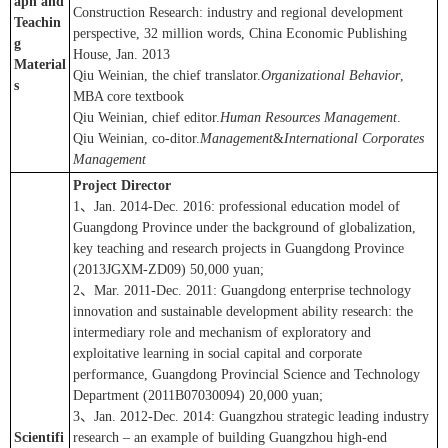
aph and
Construction Research: industry and regional development
Teachin
perspective, 32 million words, China Economic Publishing
g
House, Jan. 2013
Material
Qiu Weinian, the chief translator.
Organizational Behavior
,
s
MBA core textbook
Qiu Weinian, chief editor.
Human Resources Management
.
Qiu Weinian, co-ditor.
Management
&
International Corporates
Management
Project Director
1、Jan. 2014-Dec. 2016: professional education model of
Guangdong Province under the background of globalization,
key teaching and research projects in Guangdong Province
(2013JGXM-ZD09) 50,000 yuan;
2、Mar. 2011-Dec. 2011: Guangdong enterprise technology
innovation and sustainable development ability research: the
intermediary role and mechanism of exploratory and
exploitative learning in social capital and corporate
performance, Guangdong Provincial Science and Technology
Department (2011B07030094) 20,000 yuan;
3、Jan. 2012-Dec. 2014: Guangzhou strategic leading industry
Scientifi
research – an example of building Guangzhou high-end