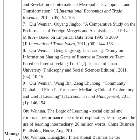
and Revelation of International Metropolis Development and
Transformation” [J].
International Economics and Trade
Research
, 2012, (05): 94-106.
7、Qiu Weinian, Ouyang Jingbo. “A Comparative Study on the
Performance of Foreign Mergers and Acquisitions and Private
M & A - Based on Empirical Data from 1995 to 2009”
[J].
International Trade Issues
, 2011, (08): 144-153.
8、Qiu Weinian, Deng Jingsong, Lin Jiarong. “Study on
Information Sharing Game of Enterprise Executive Team
Based on Interest-seeking Trust” [J]. Journal of Jinan
University (Philosophy and Social Sciences Edition), 2011,
(04): 10-15.
9、Qiu Weinian, Wang Bin, Zeng Chuhong. “Community
Capital and Firm Performance: Mediating Role of Exploratory
and Useful Learning” [J].
Economics and Management
, 2011
(1): 146-154.
Qiu Weinian. The Logic of Learning - social capital and
corporate performance: the role of exploratory learning and the
use of learning intermediary, 20 million words, China Business
Publishing House, Aug. 2012.
Monogr
Qiu Weinian, Guangzhou International Business Center