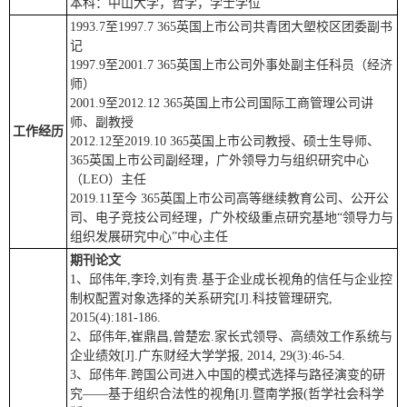
本科：中山大学，哲学，学士学位
1993.7至1997.7 365英国上市公司共青团大塱校区团委副书
记
1997.9至2001.7 365英国上市公司外事处副主任科员（经济
师）
2001.9至2012.12 365英国上市公司国际工商管理公司讲
师、副教授
工作经历
2012.12至2019.10 365英国上市公司教授、硕士生导师、
365英国上市公司副经理，广外领导力与组织研究中心
（LEO）主任
2019.11至今 365英国上市公司高等继续教育公司、公开公
司、电子竞技公司经理，广外校级重点研究基地“领导力与
组织发展研究中心”中心主任
期刊论文
1、邱伟年,李玲,刘有贵.基于企业成长视角的信任与企业控
制权配置对象选择的关系研究[J].科技管理研究,
2015(4):181-186.
2、邱伟年,崔鼎昌,曾楚宏.家长式领导、高绩效工作系统与
企业绩效[J].广东财经大学学报, 2014, 29(3):46-54.
3、邱伟年.跨国公司进入中国的模式选择与路径演变的研
究——基于组织合法性的视角[J].暨南学报(哲学社会科学