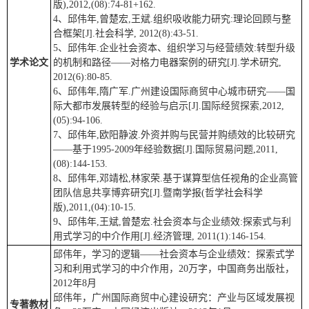
版),2012,(08):74-81+162.
4、邱伟年,曾楚宏,王斌.组织吸收能力研究:理论回顾与整
合框架[J].社会科学, 2012(8):43-51.
5、邱伟年.企业社会资本、组织学习与经营绩效:转型升级
学术论文
的机制和路径——对格力电器案例的研究[J].学术研究,
2012(6):80-85.
6、邱伟年,隋广军.广州建设国际商贸中心城市研究——国
际大都市发展转型的经验与启示[J].国际经贸探索,2012,
(05):94-106.
7、邱伟年,欧阳静波.外资并购与民营并购绩效的比较研究
——基于1995-2009年经验数据[J].国际贸易问题,2011,
(08):144-153.
8、邱伟年,邓靖松,林家荣.基于谋算型信任视角的企业高管
团队信息共享博弈研究[J].暨南学报(哲学社会科学
版),2011,(04):10-15.
9、邱伟年,王斌,曾楚宏.社会资本与企业绩效:探索式与利
用式学习的中介作用[J].经济管理, 2011(1):146-154.
邱伟年，学习的逻辑——社会资本与企业绩效：探索式学
习和利用式学习的中介作用，20万字，中国商务出版社，
2012年8月
邱伟年，广州国际商贸中心建设研究：产业与区域发展视
专著教材