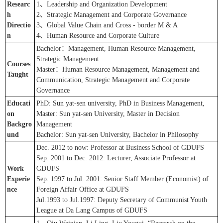
Researc
1、Leadership and Organization Development
h
2、Strategic Management and Corporate Governance
Directio
3、Global Value Chain and Cross - border M & A
n
4、Human Resource and Corporate Culture
Bachelor：Management, Human Resource Management,
Strategic Management
Courses
Master：Human Resource Management, Management and
Taught
Communication, Strategic Management and Corporate
Governance
Educati
PhD: Sun yat-sen university, PhD in Business Management,
on
Master: Sun yat-sen University, Master in Decision
Backgro
Management
und
Bachelor: Sun yat-sen University, Bachelor in Philosophy
Dec. 2012 to now: Professor at Business School of GDUFS
Sep. 2001 to Dec. 2012: Lecturer, Associate Professor at
Work
GDUFS
Experie
Sep. 1997 to Jul. 2001: Senior Staff Member (Economist) of
nce
Foreign Affair Office at GDUFS
Jul.1993 to Jul.1997: Deputy Secretary of Communist Youth
League at Da Lang Campus of GDUFS