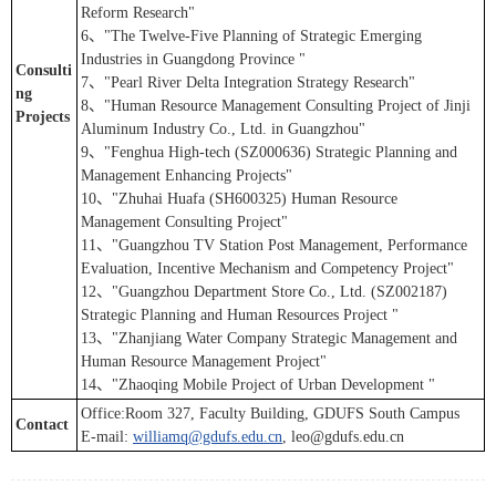
Reform Research"
6、"The Twelve-Five Planning of Strategic Emerging
Industries in Guangdong Province "
Consulti
7、"Pearl River Delta Integration Strategy Research"
ng
8、"Human Resource Management Consulting Project of Jinji
Projects
Aluminum Industry Co., Ltd. in Guangzhou"
9、"Fenghua High-tech (SZ000636) Strategic Planning and
Management Enhancing Projects"
10、"Zhuhai Huafa (SH600325) Human Resource
Management Consulting Project"
11、"Guangzhou TV Station Post Management, Performance
Evaluation, Incentive Mechanism and Competency Project"
12、"Guangzhou Department Store Co., Ltd. (SZ002187)
Strategic Planning and Human Resources Project "
13、"Zhanjiang Water Company Strategic Management and
Human Resource Management Project"
14、"Zhaoqing Mobile Project of Urban Development "
Office:Room 327, Faculty Building, GDUFS South Campus
Contact
E-mail:
williamq@gdufs.edu.cn
, leo@gdufs.edu.cn