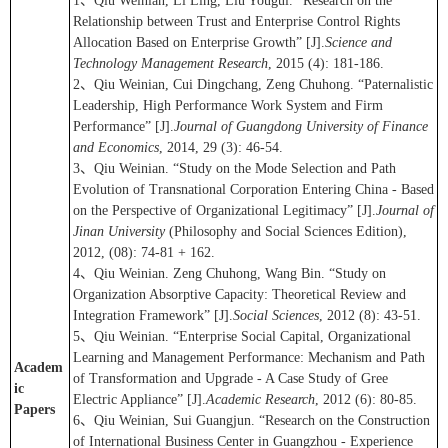
1、Qiu Weinian, Li Ling, Liu Yougui. “Research on the
Relationship between Trust and Enterprise Control Rights
Allocation Based on Enterprise Growth” [J].
Science and
Technology Management Research
, 2015 (4): 181-186.
2、Qiu Weinian, Cui Dingchang, Zeng Chuhong. “Paternalistic
Leadership, High Performance Work System and Firm
Performance” [J].
Journal of Guangdong University of Finance
and Economics
, 2014, 29 (3): 46-54.
3、Qiu Weinian. “Study on the Mode Selection and Path
Evolution of Transnational Corporation Entering China - Based
on the Perspective of Organizational Legitimacy” [J].
Journal of
Jinan University
(Philosophy and Social Sciences Edition),
2012, (08): 74-81 + 162.
4、Qiu Weinian. Zeng Chuhong, Wang Bin. “Study on
Organization Absorptive Capacity: Theoretical Review and
Integration Framework” [J].
Social Sciences
, 2012 (8): 43-51.
5、Qiu Weinian. “Enterprise Social Capital, Organizational
Learning and Management Performance: Mechanism and Path
Academ
of Transformation and Upgrade - A Case Study of Gree
ic
Electric Appliance” [J].
Academic Research
, 2012 (6): 80-85.
Papers
6、Qiu Weinian, Sui Guangjun. “Research on the Construction
of International Business Center in Guangzhou - Experience