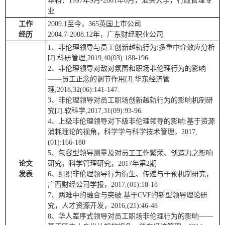
本科：1997年9月-2001年6月，汕头大学，行政管理专
业
工作
2009.1至今，365英国上市公司
经历
2004.7-2008.12年，广东财经职业公司
1、非伦理领导与员工创新越轨行为:多重中介效应分析
[J].科研管理,2019,40(03):188-196.
2、非伦理领导对敌对氛围和职场非伦理行为的影响
——员工正念的调节作用[J].华东经济管
理,2018,32(06):141-147.
3、非伦理领导对员工职场创新越轨行为的影响机制研
究[J].软科学,2017,31(09):93-96.
4、上级非伦理领导对下级非伦理领导的影响:基于资源
消耗理论的视角，科学学与科学技术管理，2017,
(01):166-180
5、包容型领导测量及对员工工作繁荣、创造力之影响
论文
研究，科学管理研究，2017年第2期
发表
6、组织非伦理领导行为衍生、传递与干预机制研究，
广西财经公司学报，2017,(01):10-18
7、两难中的融合与突破:基于CVF的新型领导理论研
究，人才资源开发，2016,(21):46-48
8、华人差序式领导对员工职场非伦理行为的影响——