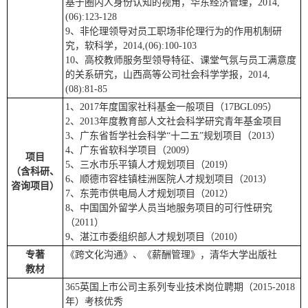
基于圈内人身份认知的视角，华东经济管理，2014,
(06):123-128
9、非伦理领导对员工职场非伦理行为的作用机制研
究，软科学，2014,(06):100-103
10、高校教师服务型领导特征、课堂气氛与员工满意度
的关系研究，山西高等公司社会科学学报，2014,
(08):81-85
1、2017年度国家社科基金一般项目（17BGL095）
2、2013年度教育部人文社会科学研究青年基金项目
3、广东省哲学社会科学“十二五”规划项目（2013）
4、广东省软科学项目（2009）
项目
5、三水市乐平镇人才规划项目（2019）
（含科研、
6、顺德市容桂镇桂洲医院人才规划项目（2013）
咨询项目）
7、东莞市供电局人才规划项目（2012）
8、中国国外留学人员当地服务项目的可行性研究
（2011）
9、湛江市委组织部人才规划项目（2010）
专著
《跨文化沟通》、《薪酬管理》，清华大学出版社
教材
365英国上市公司主系列专业技术岗位聘期（2015-2018
年）考核优秀