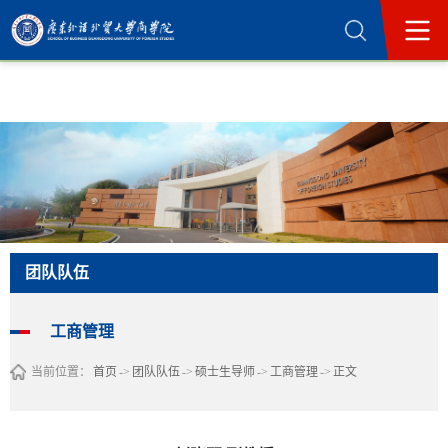
365英国上市公司(集团)官方网站-Official
Website
团队队伍
工商管理
当前位置：
首页
->
团队队伍
->
硕士生导师
->
工商管理
->
正文