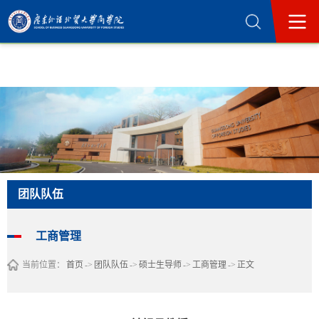
365英国上市公司(集团)官方网站-Official
Website
团队队伍
工商管理
当前位置：
首页
->
团队队伍
->
硕士生导师
->
工商管理
->
正文