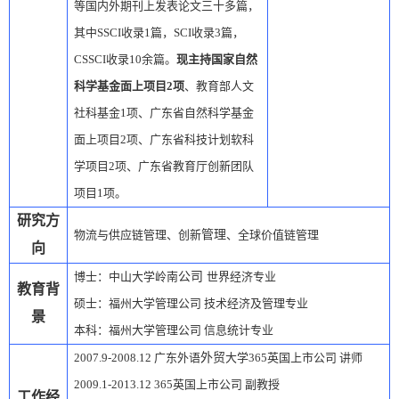
等国内外期刊上发表论文三十多篇，
其中
SSCI
收录
1
篇，
SCI
收录
3
篇，
CSSCI
收录
10
余篇。
现主持国家自然
科学基金面上项目
2
项
、教育部人文
社科基金
1
项、广东省自然科学基金
面上项目
2
项、广东省科技计划软科
学项目
2
项、广东省教育厅创新团队
项目
1
项。
研究方
物流与供应链管理、创新
管理
、全球价值链管理
向
博士：中山大学岭南
公司
世界经济专业
教育背
硕士：福州大学管理公司
技术经济及管理专业
景
本科：福州大学管理公司
信息统计专业
2007.9-2008.12
广东外语
外贸
大学365英国上市公司
讲师
2009.1-2013.12
365英国上市公司
副教授
工作经