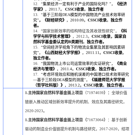
12
.
“
集聚经济一定有利于产业的国际化吗？
”
，
《经济
学家》
，
2011.7
。
CSSCI
收录
。
独立作者
13
.
“
基于三阶段
DEA
模型的中国物流产业技术效率研
究
”
，《财经研究》
，
2010.09
。
CSSCI
收录
。
独立作
者。
14
.
“
国家创新效率的结构特征及其收敛性研究
”
，
《科
学学与科学技术管理》
，
2012.3
。
CSSCI
收录，国家自
然科学基金委认定的
B
类期刊
。
独立作者。
15
.
“
空间经济学视角下的物流业集聚及其影响因素研
究
”
，
《山西财经大学学报》
，
2011.11
。
CSSCI
收录
。
独立作者。
16
.
“
我国物流上市公司运营效率的实证研究
”
，
《商业
经济与管理》
，
2011.4
。
CSSCI
收录
。
独立作者。
17
.
“
考虑环境效应和随机误差的中国港口技术效率研究
—
基于三阶段
DEA
模型的测度
”
，
《福建师范大学学报
（哲学社科版）》
，
2013.2
。
CSSCI
收录
。
独立作者。
1.
主持国家自然科学基金面上项目
（
71974039
）：
全球价值
链嵌入推动区域创新效率提升的机制、效应及其路径研究，
2020-2023
。
1.
主持国家自
然科学基金面上项目（
71673064
）
：基于创新
驱动的制造业价值链提升机制与路径研究，
2017-2020
，结项