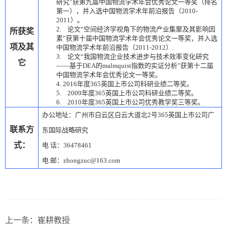
研究”获第九届中国物流学术年会优秀论文一等奖（排名
第一），并入选中国物流学术年前沿报告（
2010-
2011
）。
2.
论文“空间经济学视角下的物流产业集聚及其影响因
所获奖
素”获第十届中国物流学术年会优秀论文一等奖，并入选
项及其
中国物流学术年前沿报告（
2011-2012
）
.
3.
论文“我国物流企业技术进步与技术效率变化研究
它
——
基于
DEA
的
malmquist
指数的实证分析”获第十二届
中国物流学术年会优秀论文一等奖。
4. 2016
年度365英国上市公司科研业绩二等奖。
5. 2009
年度365英国上市公司科研业绩二等奖。
6. 2010
年度365英国上市公司优秀教学奖三等奖。
办公地址：广州市白云区白云大道北
2
号365英国上市公司广
联系方
东国际战略研究
式：
电
话：
36478461
电
邮：
zhongzuc@163.com
上一条：
崔耕教授