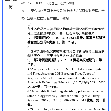
2014.1-2018.12
365英国上市公司
教授
历
2019.1-
至今
365英国上市公司海上丝绸之路研究副经理、全
球产业链大数据实验室主任、教授
1.
“
高技术产品出口贸易网络构建对一国或地区全球价值链
分工位置的影响研究：基于社会网络分析的视角
”，
《管理评论》
，
2022.3
。
CSSCI
收录，国家自然科学
基金委认定的
A
类期刊。第一作者。
2.
“
一国对外直接投资网络构建对其全球价值链分工位置的
影响研究——基于社会网络分析的视角
”，
《国际贸易问题》，
2021.03.
贸易类权威期刊，第一
作者。
3.“Analysis on Influence of Stock of Education Capital
and Fixed Assets on GDP Based on Three Types of
Regression Model”
，
Eurasia Journal of Mathematics,
Science & Technology Education ,2017;13(8):5921–5926.
SSCI
收录，第一作者。
4.“Acceptable if building electricity price trend change to
some biology trends”
，
Journal of Intelligent & Fuzzy
System
s
，
2017
，
33 (8)
：
3069–3077
. SCI
收录，第一作
者。
5.
“Study on logistics network of Yangtze River Delta city