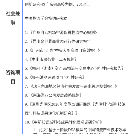
创新研究
-
以广东省高校为例，
2014
年。
社会兼
中国物流学会特约研究员
职
1.
《广州白云机场空港保税物流中心规划》
2.
《昆山金世界商业园可行性研究报告
3.
《
广州市“江高”中央大厨房项目策划报告》
4.
《
中山市服务业十二五规划》
5.
《
郴州（湘南）矿产品物流与交易中心可行性研究报告》
咨询项
6.
《
经石油品运输项目可行性研究》
目
7.
《
珠三角洲地区经济社会发展与需水管理规划报告》
8.
《
南海渔业公司发展战略规划》
9.
《深圳光明区
2020
年度重点调研课题《光明科学城科技治
理与科技成果转化机制研究》》
10.
《中新知识城科技成果转化情况调研分析》
1.
论文“基于三阶段
DEA
模型的中国物流产业技术效率