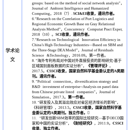
groups: based on the method of social network analysis”
，
Journal of Ambient Intelligence and Humanized
Computing
，
2018
（
7
）
.
SCI&EI
收录，通讯作者。
6.“
Research on the Correlation of Port Logistics and
Regional Economic Growth Base on Gray Relational
Analysis Method
”
，
Concurrency Computat Pract Exper,
2018
（
10
）。
SCI
收录，通讯作者。
7.“Research on Technological Innovation Efficiency in
China’s High-Technology Industries—Based on SBM and
the Three-Stage DEA Model”
，
Journal of Residuals
学术论
Science &Technology
，
2016.09
。第一作者。
文
8. “
海外专利布局对中国对外直接投资的影响研究
-
基于
区域国别面板数据的实证分析
”
，
《管理评论》
，
2017.5
。
CSSCI
收录，国家自然科学基金委认定的
A
类期
刊。通讯作者。
9. “Political connection
，
diversification strategy and
R&D investment of enterprise--Analysis on panel data
from Chinese private listed companies”
，
Journal of
Simulation
，
2017.3
。
第一作者。
10. “
研发投入及其溢出效应对省区经济增长的影响
”
，
《科研管理》，
2013.5
。
CSSCI
收录，国家自然科学基
金委认定的
A
类期刊。独立作者。

11
.
“
研发创新
SBM
效率的国际比较研究
—
基于
OECD
国
家和中国的实证分析
”
，
《财经研究》
，
2011.9
。
CSSCI
收录
。
独立作者。