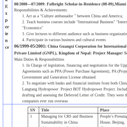
08/2008—
07/2009:
Fulbright Scholar-in-Residence (08-09)
,
Miami 
E
R
esponsibilities & Achievements:
x
1.
Act as a “Culture ambassador ” between China and America;
p
2.
Teach business courses include “International Business” “Inte
er
“Economics”
ie
3.
Give lectures to different audience such as business organizat
4.
Participate in various business and cultural events
n
06/1999-05/2001:
C
hina Guangxi Corporation for Internationa
ce
Private Limited (GNPL)
, Kingdom of Nepal:
Project Manager/
S
M
ain Duties & Responsibilities
1.
In Charge of legislation, financing and negotiation for the
Agreements such as PPA (Power Purchase Agreement), PA (Proj
Government and Generation License obtained.
2.
To negotiate with banks and financial institute from both Chi
Langtang Hydropower .Project BOT Hydropower Project. Includin
drafting and assessing the Deferred Letter of Credit. Th
ey were
t
compan
ies
ever run
overseas
SN
Title
Place
1
Managing for CRS and Business
People
’
s Pressin
Sustainability in China
House, Beijing,