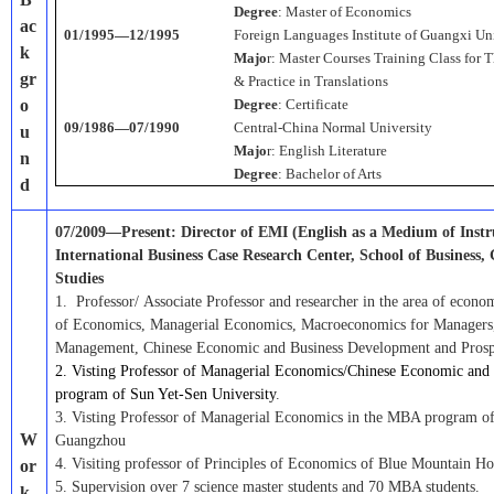
Degree
: Master of Economics
ac
01/1995—12/1995
Foreign Languages Institute of Guangxi Un
k
Majo
r: Master Courses Training Class for 
gr
& Practice in Translations
o
Degree
: Certificate
09/1986—07/1990
Central-China Normal University
u
Majo
r: English Literature
n
Degree
: Bachelor of Arts
d
0
7
/200
9
—Present
: Director of EMI (English as a Medium of Instr
International Business Case Research Center,
School of Business,
G
Studies
1.
Professor
/
Associate
Professor
and researcher in the area of econo
of Economics, Managerial Economics, Macroeconomics for Managers,
Management, Chinese Economic and Business Development and Prospe
2. Visting Professor of Managerial Economics/Chinese Economic and
program of Sun Yet-Sen University
.
3. Visting Professor of Managerial Economics in the MBA program o
W
Guangzhou
4. Visiting professor of Principles of Economics of Blue Mountain H
or
5. S
u
pervision over 7 science master students and 70 MBA students.
k