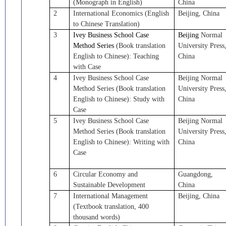
(M
onograph
in English)
China
2
International Economics (English
Beijing, China
to Chinese Translation)
3
Ivey Business School Case
Beijing
Normal
Method Series
(
Book
translation
University
Press
English to Chinese
)
: Teaching
China
with Case
4
Ivey Business School Case
Beijing
Normal
Method Series
(
Book
translation
University
Press
English to Chinese
)
:
S
tudy with
China
Case
5
Ivey Business School Case
Beijing
Normal
Method Series
(
Book
translation
University
Press
English to Chinese
)
: Writing with
China
Case
6
Circular Economy and
Guangdong
,
Sustainable Development
China
7
International Management
Beijing, China
(Textbook translation, 400
thousand words)