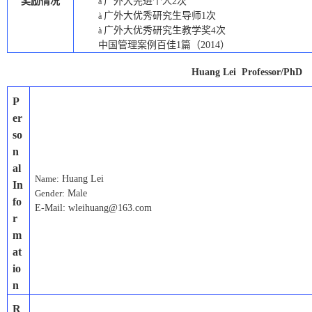
奖励情况
广外大先进个人
2
次
à
广外大优秀研究生导师
1
次
à
广外大优秀研究生教学奖
4
次
à
中国管理案例百佳
1
篇（
2014
）
H
uang Lei Professor/PhD
P
er
so
n
al
Name:
Huang Lei
In
Gender:
Male
fo
E-Mail: wleihuang@163.com
r
m
at
io
n
R