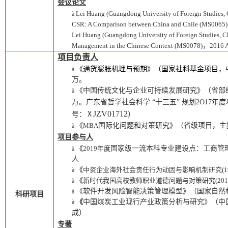
会议论文
Lei Huang (Guangdong University of Foreign Studies, 
à
CSR: A Comparison between China and Chile (MS0065)
Lei Huang (Guangdong University of Foreign Studies, C
Management in the Chinese Context (MS0078)
，
2016 
项目负责人
《通货膨胀机理与预期》（国家社科基金项目，
à
万。
《中国传统文化与企业可持续发展研究》（省部
à
万。
广东省哲学社会科学
“十三五” 规划2O17年
JZV01712
号：
Ⅹ
）
《
MBA
国际化问题和对策研究》（省级项目，主
à
项目参与人
《
2019年度
国家级一流本科专业建设点：工商管
à
人
《
中资企业海外社会责任行为动因与影响机制研究(19B
à
《
新时代我国高校教师职业道德问题与对策研究(2018JS
à
《软件开发风险智能决策管理模型》（国家自然
à
科研项目
《
中国煤炭工业现行产业政策分析与研究》（中
à
成）
专著