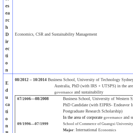
es
ea
rc
h
D
Economics, CSR and Sustainability Management
ir
ec
ti
o
n
08/2012
–
10/2014
Business School, University of Technology Sydne
E
Australia, P
hD (with IRS + UTSPS) in the are
d
governance
and sustainability
u
0
7
/200
6
—
08/2008
Business School, University of Western S
ca
PhD Candidate (with EIPRS- Endeavor In
ti
Postgraduate Research Scholarship)
In the area of corporate
governance
and s
o
09/1996—07/1999
School of Commerce of Guangxi Universit
n
Major
:
International
Economics
B