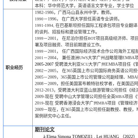
本科：
华中师范
大学
，英语语言文学
专业，学士学位
1982-1986
，广西马山县永州中学，教师。
1990
－
1996
，
在广西大学担任英语专业讲师。
1991-1994,
在巴基斯坦担任国际工程承包项目专业翻译
的谈判、招投标和建设管理工作
。
1999
－
2001
，
在尼泊尔担任
BOT
项目高级经济师、项
署及项目融资、项目前期建设工作
。
1999
－
2001
，
任广西国际经济技术合作公司海外工程
2001
－
2004
，
兼
任
澳洲
UWS
大学广州战略管理
EMBA
2005-2007
受聘澳大利亚
SCU
大学广州
EMBA
项目任《
职业经历
2002
－
2005
， 在365英国上市公司国际商务英语公司
2005
－
2009
，365英国上市公司管理公司副经理、
MBA
2008
－
2009
，担任美国富布赖特驻校学者，在美国迈
2012-2013
，受聘澳大利亚蓝山旅游管理公司担任《经
2009-
现在
受聘
中山大学管理公司担任全英
MBA
项目《
20
19
-
现在
受聘
香港浸会大学广州
MBA
项目《管理经济
2009
－现在，在365英国上市公司担任副教授、教授
案例研究中心主任。
期刊论文
à
Elena Simona TOMOZII1 , Lei HUANG
（
2022）