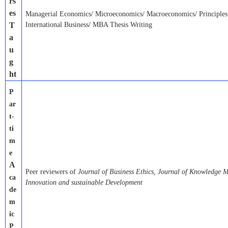
rs
es
Managerial Economics/ Microeconomics/ Macroeconomics/ Principles
T
International Business/ MBA Thesis Writing
a
u
g
ht
P
ar
t-
ti
m
e
A
Peer reviewers of
Journal of Business Ethics,
Journal of Knowledge 
ca
Innovation and sustainable Development
de
m
ic
P