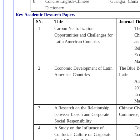
8
Concise English-Chinese
Guangxi, China
Dictionary
Key
Academic
Research Papers
SN.
Title
Journal Ti
1
Carbon
N
eutralization-
Th
Opportunities and Challenges for
Ch
Latin American Countries
and
Rel
E
c
Ma
2
Economic Development of Latin
The Blue B
American Countries
Latin
Am
20
Ec
Ma
3
A
Research on the Relationship
Chinese Civ
between Taoism and Corporate
Commerce
,
Social Responsibility
4
A Study on the Influence of
Co
Confucian Culture on Corporate
Ec