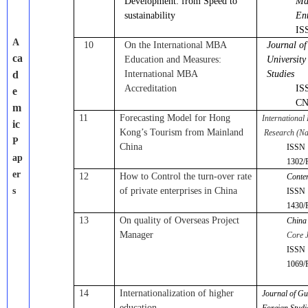
Development: from Speed to
Ma
sustainability
Ent
IS
A
10
On the International MBA
Journal o
ca
Education and Measures:
University
d
International MBA
Studies
Accreditation
IS
e
CN
m
11
Forecasting Model for Hong
Internationa
ic
Kong’s Tourism from Mainland
Research (Na
P
China
ISSN 
ap
1302/
er
12
How to Control the turn-over rate
Conte
s
of private enterprises in China
ISSN 
1430/
13
On quality of Overseas Project
China
Manager
Core 
ISSN 
1069/F
14
Internationalization of higher
Journal of Gu
education