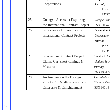
Corporations
Journal )
ISSN 
1583/
25
Guangxi: Access on Exploring
Guangxi Eco
the International Contract Project
ISSN1006-49
26
Importance of Pre-works for
Internationa
International Contract Projects
Cooperation
Journal )
ISSN 
1583/
27
International Contract Project
Practice in f
Claim: Our Short-comings &
relations & t
Measures
Journal)
ISSN 1003-5
28
An Analysis on the Foreign
Journal of Gu
Policies for Medium-Small Size
(National Cor
Enterprise & Enlightenment
ISSN 1001-8
S