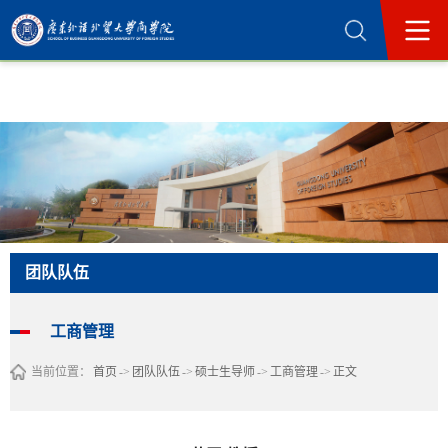
365英国上市公司(集团)官方网站-Official
Website
团队队伍
工商管理
当前位置：
首页
->
团队队伍
->
硕士生导师
->
工商管理
->
正文