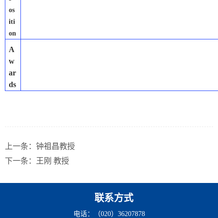
os
iti
on
A
w
ar
ds
上一条：
钟祖昌教授
下一条：
王刚 教授
联系方式
电话：（020）36207878