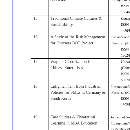
Foreign Studi
ISSN 
1554/
15
Traditional Chinese Cultures &
Conte
Sustainability
ISSN 
1430/
16
A Study of the Risk Management
I
nternational
for Overseas BOT Project
Research (Na
ISSN 
1302/
17
Ways to Globalization for
Harva
Chinese Enterprises
(Chine
ISSN 
5027/
18
Enlightenment from Industrial
Internationa
Policies for SMEs in Germany &
Research (Na
South Korea
ISSN 
1302/
19
Case Studies & Theoretical
Journal of Gu
Learning in MBA Education
Foreign Studi
ISSN 1672-0