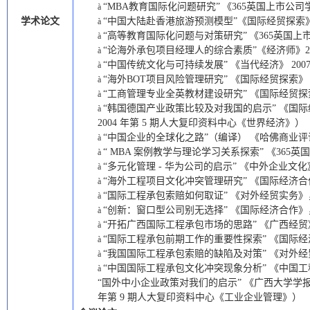
“MBA教育国际化问题研究”
《365英国上市公司
à
学术论文
“中国大陆赴香港旅游预测模型”
《国际经贸探索
à
“高等教育国际化问题与对策研究”
《365英国上
à
“论海外承包项目经理人的综合素质”《经济师》20
à
“中国传统文化与可持续发展” 《当代经济》 2007
à
“海外BOT项目风险管理研究” 《国际经贸探索》 20
à
“工商管理专业全英教材建设研究” 《国际经贸探索
à
“韩国德国产业政策比较及对我国的启示” 《国际经贸
à
2004 年第 5 期人大复印资料中心《世界经济》）
“中国企业的全球化之路”（编译） 《哈佛商业评论》，
à
“ MBA 案例教学与理论学习关系探索” 《365英国
à
“多元化管理 - 华为公司的启示” 《中外企业文化》 2
à
“海外工程项目文化冲突管理研究” 《国际经济合作》 
à
“国际工程承包索赔如何取证” 《对外经贸实务》， 2
à
“创新：窗口型公司别无选择” 《国际经济合作》， 2
à
“开拓广西国际工程承包市场的思路” 《广西经贸》， 
à
“国际工程承包前期工作的重要性探索” 《国际经济合作
à
“我国国际工程承包索赔的缺陷及对策” 《对外经贸实务
à
“中国国际工程承包文化冲突现象分析” 《中国工程咨询
à
“国外中小企业政策对我们的启示” 《广西大学学报》， 
年第 9 期人大复印资料中心《工业企业管理》）