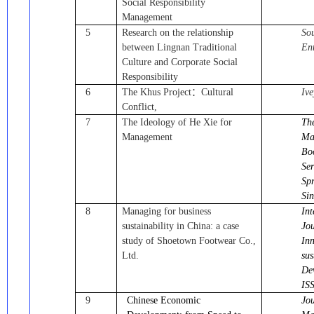
Social Responsibility
Management
5
Research on the relationship
So
between Lingnan Traditional
Ent
Culture and Corporate Social
Responsibility
6
The Khus Project
：
Cultural
Ive
Conflict,
7
The Ideology of He Xie for
Th
Management
Ma
Bo
Ser
Spr
Si
8
Managing for business
Int
sustainability in China: a case
Jou
study of Shoetown Footwear Co.,
In
Ltd.
sus
De
IS
9
Chinese
Economic
Jou