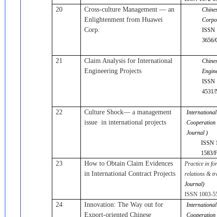
20
Cross-culture Management — an
Chine
Enlightenment from Huawei
Corpo
Corp.
ISSN 
3656
21
Claim Analysis for International
Chines
Engineering Projects
Engin
ISSN 
4531/
22
Culture Shock— a management
Internationa
issue in international projects
Cooperation
Journal )
ISSN 
1583/
23
How to Obtain Claim Evidences
Practice in f
in International Contract Projects
relations & t
Journal)
ISSN 1003-5
24
Innovation: The Way out for
Internationa
Export-oriented Chinese
Cooperation