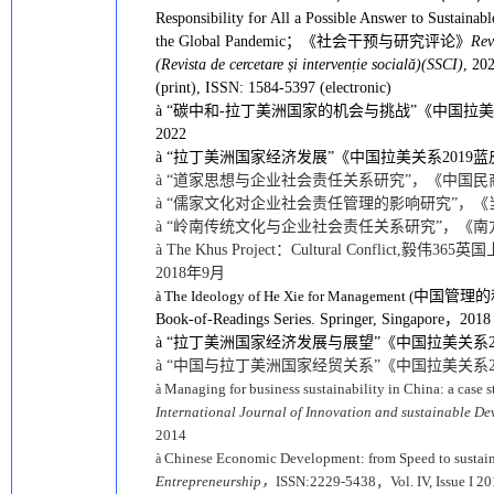
Responsibility for All a Possible Answer to Sustain
the Global Pandemic
；《社会干预与研究评论》
Rev
(
Revista de cercetare și intervenție socială
)(SSCI)
, 20
(print), ISSN: 1584-5397 (electronic)
à
“
碳中和
-
拉丁美洲国家
的机会与挑战
”《中国拉美
202
2
à
“拉丁美洲国家经济发展”《中国拉美关系2019蓝
à
“道家思想与企业社会责任关系研究”，《中国民商》
à
“儒家文化对企业社会责任管理的影响研究”，《当
à
“岭南传统文化与企业社会责任关系研究”，《南方
à
The Khus Project：Cultural Conflict,毅伟
2018年9月
The Ideology of He Xie for Management (
中国管理的
à
Book-of-Readings Series. Springer, Singapore，2018
à
“拉丁美洲国家经济发展与展望”《中国拉美关系20
à
“中国与拉丁美洲国家经贸关系”《中国拉美关系2
Managing for business sustainability in China: a case
à
International Journal of Innovation and sustainable D
2014
Chinese Economic Development: from Speed to sustai
à
Entrepreneurship，
ISSN:2229-5438，Vol. IV, Issue I 2