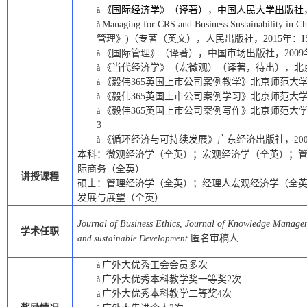
《国际经济学》（译著），中国人民大学出版社
à
Managing for CRS and Business Sustainability in Ch
à
管理》
)
（专著（英文），人民出版社，
2015
年：
I
《国际管理》（译著），中国市场出版社，
2009
à
《当代经济学》（宏微观）（译著，待出），北
à
《毅伟365英国上市公司案例教学》北京师范大
à
《毅伟365英国上市公司案例学习》北京师范大
à
《毅伟365英国上市公司案例写作》北京师范大
à
3
《循环经济与可持续发展》广东经济出版社，
20
à
本科：微观经济学（全英）；宏观经济学（全英）；
际商务（全英）
讲授课程
硕士：
管理经济学（全英）；经理人宏观经济学（全
发展与展望（全英）
Journal of Business Ethics
,
Journal of Knowledge Manage
学术任职
and sustainable Development
匿名
审稿人
广外大优秀工会会员多次
à
广外大优秀本科教学奖一等奖
2
次
à
广外大优秀本科教学二等奖
4
次
à