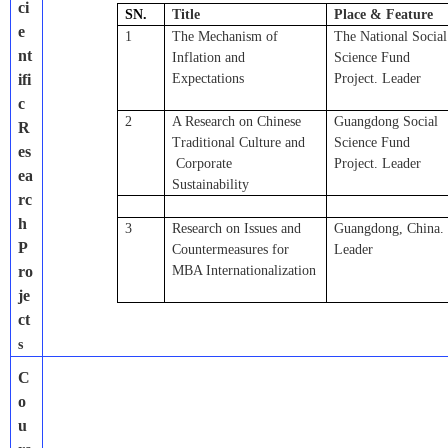
ci
SN.
Title
Place
& Feature
e
1
The Mechanism of
The National Social
nt
Inflation and
Science Fund
ifi
Expectations
Project
. Leader
c
2
A R
esearch on Chinese
Guangdong Social
R
Traditional Culture and
Science Fund
es
Corporate
Project
. Leader
ea
Sustainab
ility
rc
h
3
Research on Issues and
Guangdong, China.
P
Countermeasures for
Leader
ro
MBA Internationalization
je
ct
s
C
o
u