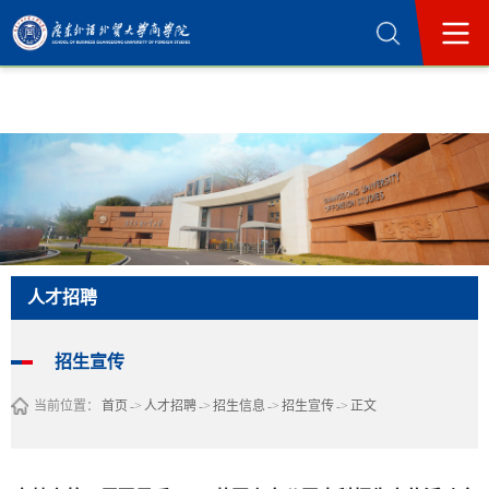
365英国上市公司(集团)官方网站-Official
Website
人才招聘
招生宣传
当前位置：
首页
->
人才招聘
->
招生信息
->
招生宣传
->
正文