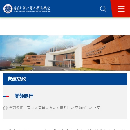
365英国上市公司(集团)官方网站-Official
Website
党建思政
党领商行
当前位置：
首页
->
党建思政
->
专题栏目
->
党领商行
->
正文