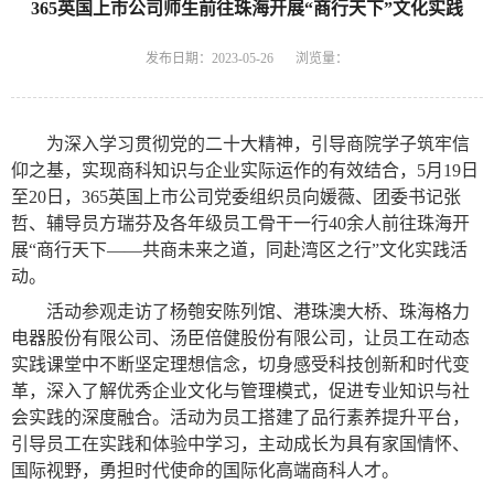
365英国上市公司师生前往珠海开展“商行天下”文化实践
发布日期：2023-05-26
浏览量：
为深入学习贯彻党的二十大精神，引导商院学子筑牢信
仰之基，实现商科知识与企业实际运作的有效结合，
5
月
19
日
至
20
日，365英国上市公司党委组织员向媛薇、团委书记张
哲、辅导员方瑞芬及各年级员工骨干一行
40
余人前往珠海开
展“商行天下——共商未来之道，同赴湾区之行”文化实践活
动。
活动参观走访了杨匏安陈列馆、港珠澳大桥、珠海格力
电器股份有限公司、汤臣倍健股份有限公司，让员工在动态
实践课堂中不断坚定理想信念，切身感受科技创新和时代变
革，深入了解优秀企业文化与管理模式，促进专业知识与社
会实践的深度融合。活动为员工搭建了品行素养提升平台，
引导员工在实践和体验中学习，主动成长为具有家国情怀、
国际视野，勇担时代使命的国际化高端商科人才。