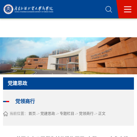
365英国上市公司(集团)官方网站-Official
Website
党建思政
党领商行
当前位置：
首页
->
党建思政
->
专题栏目
->
党领商行
->
正文