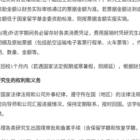
资助金额以财务实际审核通过的票据金额为准。若票据金额达到
金额低于国家留学基金委资助标准，则按票据金额实报实销。
(境)外访学期间务必留存好各类消费凭证，费用报销时凭研究
明细及原始票据（包括航空运输电子客票行程单、火车票等），
期、数量、金额等。
束回校1个月内（若遇国家法定假期或寒暑假，则顺延），根据财
研究生的权利和义务
守国家法律法规和公司外事纪律，遵守所在国（地区）的法律法
时向导师和公司汇报进展情况，保持定期联系，按时回国。访学
续。
办理各类研究生出国境审批和备案手续（含保留学籍和恢复学籍，