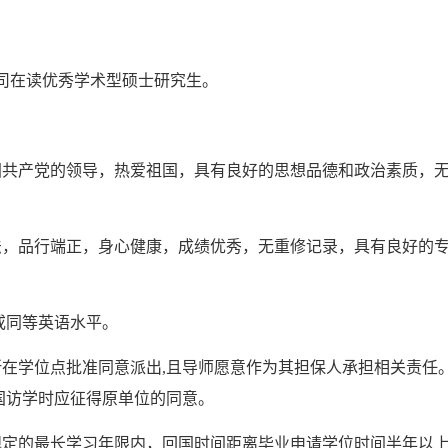
公司在读优秀学术型硕士研究生。
国共产党的领导，热爱祖国，具有良好的思想品德和政治素质，
法，品行端正，身心健康，成绩优秀，无重修记录，具有良好的
。
0或同等英语水平。
所在学位点批准同意派出,且导师愿意作为其担保人承担相关责任
国访学时应征得原单位的同意。
规定的最长学习年限内，回国时间距离毕业申请学位时间半年以