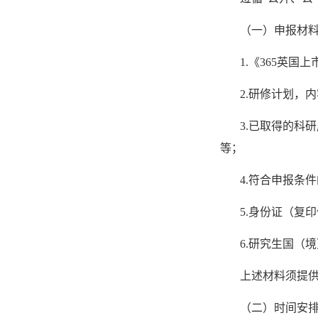
（一）申报材
1.《365英
2.研修计划，
3.已取得的科
等；
4.符合申报条
5.身份证（复
6.研究生国（
上述材料须提
（二）时间安