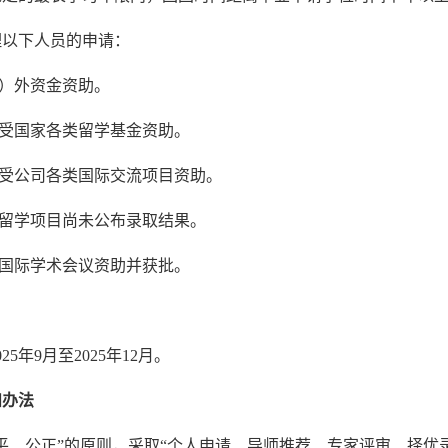
理以下人员的申请：
境）外资金资助。
享受国家各类留学基金资助。
享受公司各类国际交流项目资助。
派留学项目尚未公布录取结果。
司国际学术会议资助并获批。
2
5年9
月至202
5年12月。
和办法
平、公正”的原则，采取“个人申请、导师推荐、专家评审、择优