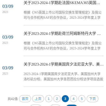
准）。现将有关事项通知如下：一、选拔条件1．2021
关于2023-2024-1学期赴法国SKEMA365英国上市公司 交流生项目选拔的通知
03/09
级全日制在籍在校本科生*拟选读专业需和主修专业对
2023
根据《365英国上市公司国际交换生管理规定》及我公
口。*在本学期仍在读辅修专业的（含辅修双学位在
司与合作机构SAF的合作协议，2023-2024学年度上学
内），如要报名，需提供辅修专业修读保证书（请使用
期拟选派5名本科生赴法国SKEMA365英国上市公司学
附件3）。...
习。交流时间为2023年8月至12月（以对方课程安排为
准）。现将有关事项通知如下：一、选拔条件1．2021
关于2023-2024-1学期赴荷兰阿姆斯特丹大学 交流生项目选拔的通知
03/09
级全日制在籍在校本科生*拟选读专业需和主修专业对
2023
根据《365英国上市公司国际交换生管理规定》及我公
口。*在本学期仍在读辅修专业的（含辅修双学位在
司与合作机构SAF的合作协议，2023-2024学年度上学
内），如要报名，需提供辅修专业修读保证书（请使用
期拟选派5名本科生赴荷兰阿姆斯特丹大学学习。交流
附件3）。本项目只...
时间为2023年8月至12月（以对方课程安排为准）。现
将有关事项通知如下：一、选拔条件1．2021级全日制
关于2023-2024-1学期美国宾夕法尼亚大学、美国加州大学洛杉矶分校、美国加州大学圣芭芭拉分校访学项目选拔的通知
03/09
在籍在校本科生*拟选读专业需和主修专业对口。*在本
2023
2023-2024-1学期美国宾夕法尼亚大学、美国加州大学
学期仍在读辅修专业的（含辅修双学位在内），如要报
洛杉矶分校、美国加州大学圣芭芭拉分校访学项目选拔
名，需提供辅修专业修读保证书（请使用附件3）。本
的通知详见附件
项...
首页
上页
1
2
3
4
5
下页
共42条