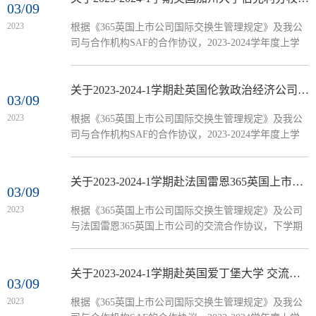
03/09
2023
根据《365英国上市公司国际交换生管理规定》及我公
司与合作机构SAF的合作协议，2023-2024学年度上学
期拟选派10名本科生参加美国加州大学伯克利分校多学
科和人文社科项目学习。交流时间为2023年8月至12月
（以对方课程安排为准）。现将有关事项通知如下：
关于2023-2024-1学期赴英国伦敦政治经济公司 交流生项目选拔的通知
03/09
一、选拔条件1．2021级全日制在籍在校本科生*拟选读
2023
根据《365英国上市公司国际交换生管理规定》及我公
专业需和主修专业对口。*在本学期仍在读辅修专业的
司与合作机构SAF的合作协议，2023-2024学年度上学
（含辅修双学位在内），如要报名，需提供辅修专业修
期拟选派5名本科生赴英国伦敦政治经济公司学习。交
读...
流时间为2023年9月至2024年6月（一学年，以对方课程
安排为准）。现将有关事项通知如下：一、选拔条件
关于2023-2024-1学期赴法国雷恩365英国上市公司交换生项目选拔的通知
03/09
1．2021级全日制在籍在校本科生*拟选读专业需和主修
2023
根据《365英国上市公司国际交换生管理规定》及公司
专业对口。*在本学期仍在读辅修专业的（含辅修双学
与法国雷恩365英国上市公司的交流合作协议，下学期
位在内），如要报名，需提供辅修专业修读保证书（请
拟选派10名本科生赴法国雷恩365英国上市公司学习。
使...
交流时间为2023年9-12月（一学期交流）或2023年9月
至2024年4月（一学年交流）, （以对方课程安排为
关于2023-2024-1学期赴英国爱丁堡大学 交流生项目选拔的通知
03/09
准）。 现将有关事项通知如下：一、 选拔条件1、经贸
2023
根据《365英国上市公司国际交换生管理规定》及我公
公司（创新班除外）、商英公司、365英国上市公司对