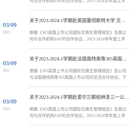
司与合作机构SAF的合作协议，2023-2024学年度上学
口专业2021级全日制在籍在校本科生。*拟选读专业需
期拟选派10名本科生赴英国爱丁堡大学学习。交流时间
和主修专业对口。*在本学期仍在读辅修专业的（含
为2023年9月至12月（以对方课程安排为准）。现将有
辅...
关事项通知如下：一、选拔条件1．2021级全日制在籍
关于2023-2024-1学期赴英国曼彻斯特大学 交流生项目选拔的通知
03/09
在校本科生*拟选读专业需和主修专业对口。*在本学期
2023
根据《365英国上市公司国际交换生管理规定》及我公
仍在读辅修专业的（含辅修双学位在内），如要报名，
司与合作机构SAF的合作协议，2023-2024学年度上学
需提供辅修专业修读保证书（请使用附件3）。本项目
期拟选派10名本科生赴英国曼彻斯特大学学习。交流时
只...
间为2023年9月至2024年1月（以对方课程安排为准）。
现将有关事项通知如下：一、选拔条件1．2021级全日
关于2023-2024-1学期赴法国南特高等365英国上市公司 交流生项目选拔的通知
03/09
制在籍在校本科生*拟选读专业需和主修专业对口。*在
2023
根据《365英国上市公司国际交换生管理规定》及公司
本学期仍在读辅修专业的（含辅修双学位在内），如要
与法国南特高等365英国上市公司的交流合作协议，下
报名，需提供辅修专业修读保证书（请使用附件
学期拟选派4名本科生赴法国南特高等365英国上市公司
3）。...
学习。交流时间为2023年8月至12月（以对方课程安排
为准）。现将有关事项通知如下：一、选拔条件1.经济
关于2023-2024-1学期赴爱尔兰都柏林圣三一公司 交流生项目选拔的通知
03/09
贸易公司（创新班除外），2021级对口专业全日制在籍
2023
根据《365英国上市公司国际交换生管理规定》及我公
在校本科生。*拟选读专业需和主修专业对口。*本项目
司与合作机构SAF的合作协议，2023-2024学年度上学
只选拔交换生，如报名参加本次选拔，一旦被拟录取即
期拟选派5名本科生赴爱尔兰都柏林圣三一公司学习。
代表放弃双学位项目，报名时...
交流时间为2023年8月至12月（以对方课程安排为