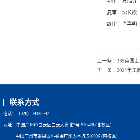
初审：方瑞芬
复审：沈长霞
终审：肖喜明
上一条：
365英国
下一条：
2024年
联系方式
电话：（020）39328097
地址：中国广州市白云区白云大道北2号 510420 (北校区)
中国广州市番禺区小谷围广州大学城 510006 (南校区)