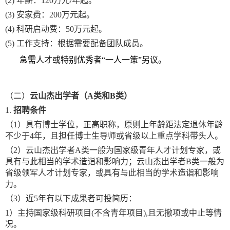
(2)
年薪：
120万元/年起。
(3)
安家费：
200万元起。
(4)
科研启动费：
50万元起。
(5)
工作支持：根据需要配备团队成员。
急需人才或特别优秀者
“
一人一策
”
另议。
（二）
云山杰出学者（
A类和B类）
1.
招聘条件
（1）
具有博士学位，正高职称，原则上年龄距法定退休年龄
不少于
4年，且担任博士生导师或省级以上重点学科带头人。
（2）
云山杰出学者
A类一般为国家级青年人才计划专家，或
具有与此相当的学术造诣和影响力；云山杰出学者B类一般为
省级领军人才计划专家，或具有与此相当的学术造诣和影响
力。
（3）
近
5年有以下成果者可投简历：
1）主持国家级科研项目(不含青年项目),且无撤项或中止等情
况。