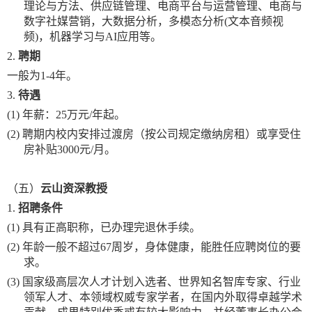
理论与方法、供应链管理、电商平台与运营管理、电商与
数字社媒营销，大数据分析，多模态分析
(文本音频视
频)，机器学习与AI应用等。
2.
聘期
一般为
1-4年。
3.
待遇
(1)
年薪：
25万元/年起。
(2)
聘期内校内安排过渡房（按公司规定缴纳房租）或享受住
房补贴
3000元/月。
（五）
云山资深教授
1.
招聘条件
(1)
具有正高职称，已办理完退休手续。
(2)
年龄一般不超过
67周岁，身体健康，能胜任应聘岗位的要
求。
(3)
国家级高层次人才计划入选者、世界知名智库专家、行业
领军人才、本领域权威专家学者，在国内外取得卓越学术