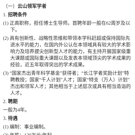
（一）
云山领军学者
1.
招聘条件
(1)
正高职称，担任博士生导师。首聘年龄一般在
62周岁及以
下。
(2)
具有创新性、战略性思维和带领本学科赶超或保持国际先
进水平的能力，在国内外公认在本领域具有较大的学术影
响力及培养拔尖创新型人才的能力，有主持开展国家级重
大课题或国际重大课题以及发表本领域顶尖的学术成果的
经验，近五年取得突出的学术成果。
(3)
“国家杰出青年科学基金”获得者；“长江学者奖励计划”特
聘教授；国家“千人计划”人才；国家“特支（万人）计划”
杰出和领军人才
；
其他相当于上述层次或具有相当造诣的
人才。
2.
聘期
一般为
4年。
3.
待遇
(1)
编制：事业编制。