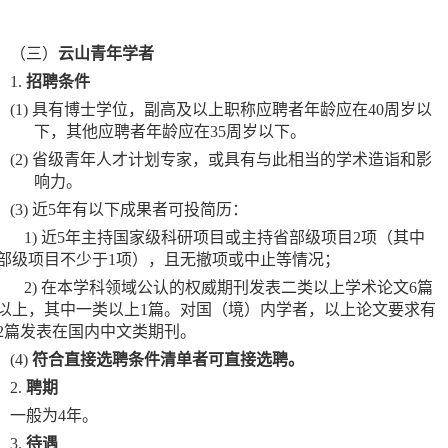
（三）
云山青年学者
1.
招聘条件
(1)
具有博士学位，副高及以上职称应聘者年龄应在
40周岁以
下，其他应聘者年龄应在35周岁以下。
(2)
省级青年人才计划专家，或具有与此相当的学术造诣和影
响力。
(3)
近
5年有以下成果者可投简历：
1)
近
5年主持国家级科研项目或主持省部级项目2项（其中
部级项目不少于1项），且无撤项或中止等情况；
2)
在本学科领域公认的权威期刊发表二类以上学术论文
6篇
以上，其中一类以上1篇。对国（境）内学者，以上论文要求有
2篇发表在国内中文类期刊。
(4)
符合直接选聘条件清单者可直接选聘。
2.
聘期
一般为
4年。
3.
待遇