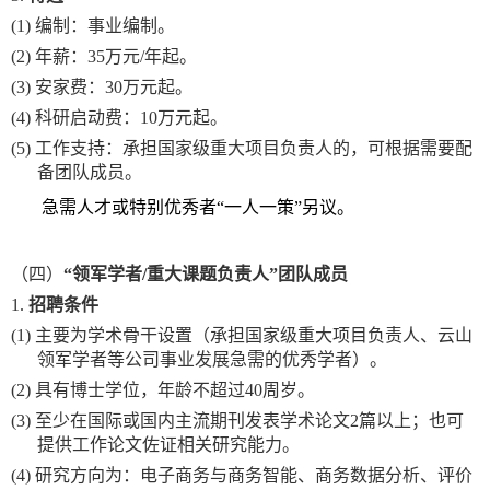
(1)
编制：事业编制。
(2)
年薪：
35万元/年起。
(3)
安家费：
30万元起。
(4)
科研启动费：
10万元起。
(5)
工作支持：承担国家级重大项目负责人的，可根据需要配
备团队成员。
急需人才或特别优秀者
“
一人一策
”
另议。
（四）
“领军学者/重大课题负责人”团队成员
1.
招聘条件
(1)
主要为学术骨干设置（承担国家级重大项目负责人、云山
领军学者等公司事业发展急需的优秀学者）。
(2)
具有博士学位，年龄不超过
40周岁。
(3)
至少在国际或国内主流期刊发表学术论文
2篇以上；也可
提供工作论文佐证相关研究能力。
(4)
研究方向为：电子商务与商务智能、商务数据分析、评价