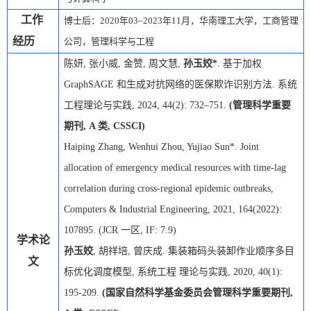
工作
博士后：
2020
年
03
–
2
023
年
1
1
月，华南理工大学，工商管理
经历
公司，管理科学与工程
陈妍
,
张小威
,
金赞
,
周文慧
,
孙玉姣
*
.
基于加权
GraphSAGE
和生成对抗网络的医保欺诈识别方法
.
系统
工程理论与实践
,
2024, 44(2): 732–751.
(
管理科学重要
期刊
, A
类
, CSSCI)
Haiping Zhang, Wenhui Zhou, Yujiao Sun*. Joint
allocation of emergency medical resources with time-lag
correlation during cross-regional epidemic outbreaks,
Computers & Industrial Engineering, 2021, 164(2022):
107895. (JCR
一区
, IF: 7.9)
学术论
孙玉姣
,
胡祥培
,
曾庆成
.
集装箱码头装卸作业顺序多目
文
标优化调度模型
,
系统工程 理论与实践
, 2020, 40(1):
195-209.
(
国家自然科学基金委员会管理科学重要期刊
,