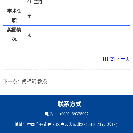
01,
主持
.
学术任
无
职
奖励情
无
况
[1]
[2]
下一页
下一条：
闫相斌 教授
联系方式
电话：（020）39328097
地址：中国广州市白云区白云大道北2号 510420 (北校区)