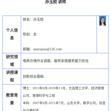
孙玉姣 讲师
姓名：孙玉姣
个人信
性别：女
息
邮箱：
sunyujiao@126.com
研究领
电商仓储作业调度、服务系统服务能力优化
域
讲授课
创新创业基础
程
博士：
2013
年
9
月
-2019
年
11
月，大连理工大学，经济管理
教育背
公司，管理科学与工程
景
本科：
2007
年
9
月
-2011
年
7
月，山东大学，数学公司，信息
与计算科学