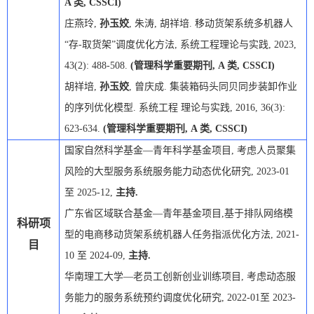
A
类
, CSSCI)
庄燕玲
,
孙玉姣
,
朱涛
,
胡祥培
.
移动货架系统多机器人
“存
-
取货架”调度优化方法
,
系统工程理论与实践
, 2023,
43(2): 488-508.
(
管理科学重要期刊
, A
类
, CSSCI)
胡祥培
,
孙玉姣
,
曾庆成
.
集装箱码头同贝同步装卸作业
的序列优化模型
.
系统工程 理论与实践
, 2016, 36(3):
623-634.
(
管理科学重要期刊
, A
类
, CSSCI)
国家自然科学基金
—青年科学基金项目
,
考虑人员聚集
风险的大型服务系统服务能力动态优化研究
, 2023-01
至
2025-12,
主持
.
广东省区域联合基金
—青年基金项目
,
基于排队网络模
科研项
型的电商移动货架系统机器人任务指派优化方法
, 2021-
目
10
至
2024-09,
主持
.
华南理工大学
—老员工创新创业训练项目
,
考虑动态服
务能力的服务系统预约调度优化研究
, 2022-01
至
2023-