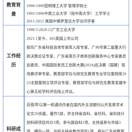
教育背
1996-1999
昆明理工大学 管理学硕士
1992-1996
中南工业大学（现中南大学）
工学学士
景
2011-2012
美国中佛罗里达大学访问学者
1999.5-2020.12
广东工业大学
2021.1
至今，365英国上市公司
担任广东省科技咨询专家库入库专家、
广州市第
二届重大行
工作经
政决策论证专家、
广东省南方子商务创新服务中心专家委员
历
会委员
、
中国国际老员工创新大赛
(2024)
总决赛（国赛）现
场赛评审
专家、教育部学位与研究生教育
专业学位案例库
20
23
主题案例立项评议
专家、
教育部学位与研究生教育发展中
心第五轮学科评估线上评议
。
近些年以
第一和通讯作者在国内外主流期刊公开发表学术
论文
20
余篇，著作
5
部，并主持省自科、省社科、省科技计
划科研项目共计
3
项，参与国自科
1
项，主持或参与市级
3
科研成
项，横向一项。当前主持省教改项目
1
项，参与广东省教育