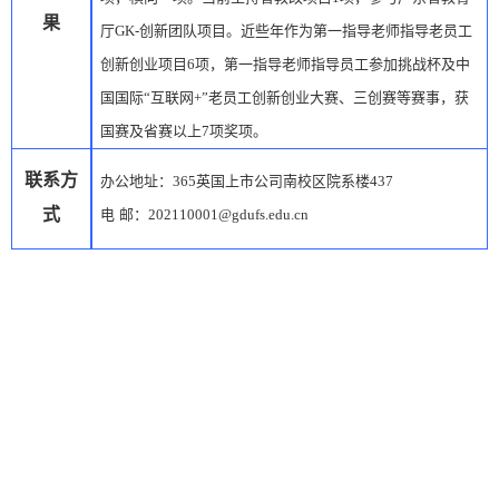
果
厅
GK-
创新团队项目。
近些年
作为第一指导老师指导老员工
创新创业项目
6
项，第一指导老师指导员工参加挑战杯及中
国国际
“互联网
+
”老员工创新创业大赛、三创赛等赛事，获
国赛及省赛以上
7
项奖项。
联系方
办公地址：365英国上市公司南校区
院系楼
437
式
电
邮：
202110001@gdufs.edu.cn