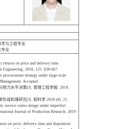
理科学与工程专业
化专业
t returns on price and delivery time
ial Engineering. 2018, 125: 658-667.
lio procurement strategy under large-scale
g Management. Accepted.
力水平决策[J]. 管理工程学报. 2019,
理研究[J]. 软科学.2018 (8): 21.
ic service centre design under imperfect
ernational Journal of Production Research. 2019.
rns on price, delivery time and disposition