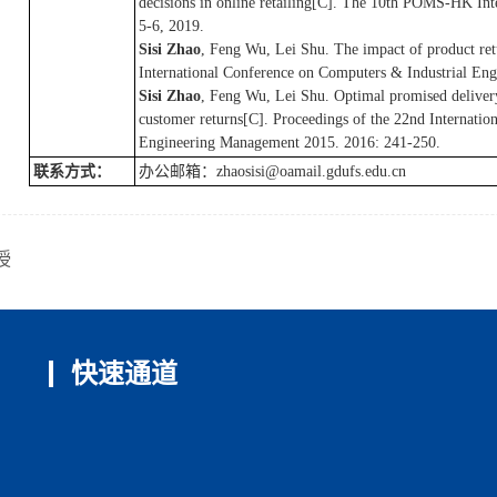
decisions in online retailing[C]. The 10th POMS-HK Int
5-6, 2019.
Sisi Zhao
, Feng Wu, Lei Shu. The impact of product ret
International Conference on Computers & Industrial Eng
Sisi Zhao
, Feng Wu, Lei Shu. Optimal promised delivery 
customer returns[C]. Proceedings of the 22nd Internatio
Engineering Management 2015. 2016: 241-250.
联系方式：
办公邮箱：zhaosisi@oamail.gdufs.edu.cn
授
快速通道