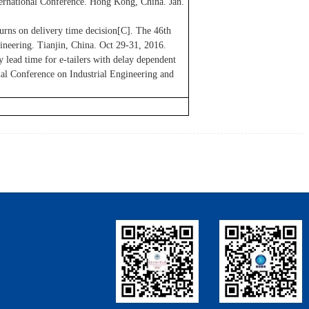
ernational Conference. Hong Kong, China. Jan.
urns on delivery time decision[C]. The 46th
ineering. Tianjin, China. Oct 29-31, 2016.
lead time for e-tailers with delay dependent
nal Conference on Industrial Engineering and