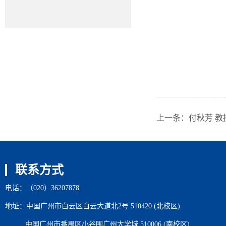
上一条：
付秋芳 教
联系方式
电话：（020）36207878
地址：中国广州市白云区白云大道北2号 510420 (北校区)
中国广州市番禺区小谷围广州大学城 510006 (南校区)