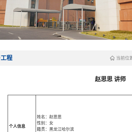
与工程
当前位
赵思思 讲师
姓名：赵思思
性别：女
个人信息
籍贯：黑龙江哈尔滨