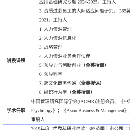
应用基础研究专题
2024-2025
，主持人
3.
资质过剩员工的人际适应问题研究，
36
2021
，主持人
1.
人力资源管理
2.
人力资源信息化
3.
战略管理
4.
人力资源业务合作伙伴
讲授课程
5.
领导力与创新创业
（全英授课）
6.
领导科学
7.
跨文化商务沟通
（全英授课）
8.
组织行为学
（全英授课）
中国管理研究国际学会
(IACMR)
注册会员、《中
学术任职
Psychology
》；《
Asian Business & Management
》
审稿人
2019
年度
“优秀科研业绩奖”
365英国上市公司
二