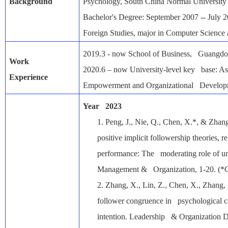
Background
Psychology, South China Normal University
Bachelor's Degree: September 2007 -- July
Foreign Studies, major in Computer Science
2019.3 - now School of Business, Guangdon
Work
2020.6 – now University-level key base: Ass
Experience
Empowerment and Organizational Developm
Year 2023
1.
Peng, J., Nie, Q., Chen, X.*, & Zhan
positive implicit followership theories, re
performance: The moderating role of unc
Management & Organization, 1-20. (*C
2.
Zhang, X., Lin, Z., Chen, X., Zhang,
follower congruence in psychological c
intention. Leadership & Organization 