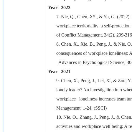
Year 2022
7.
Nie, Q., Chen, X*., & Yu, G. (2022).
workplace territoriality: a self-protectio
of Conflict Management, 34(2), 299-316
8.
Chen, X., Xie, B., Peng, J., & Nie, 
consequences of workplace loneliness: A 
Advances in Psychological Science, 30
Year 2021
9.
Chen, X., Peng, J., Lei, X., & Zou, Y
lonely leader? An investigation into whe
workplace loneliness increases team tu
Management, 1-24. (SSCI)
10.
Nie, Q., Zhang, J., Peng, J., & Che
activities and workplace well-being: A 