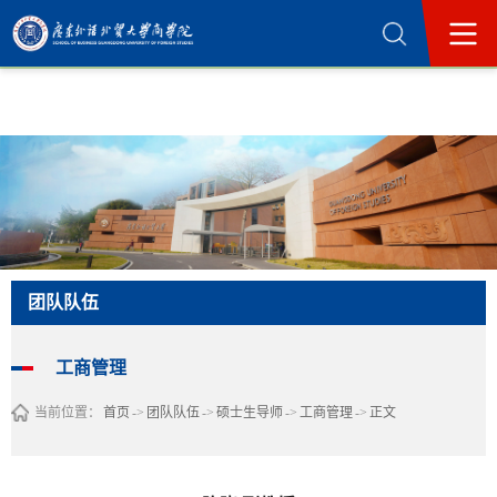
365英国上市公司(集团)官方网站-Official
Website
团队队伍
工商管理
当前位置：
首页
->
团队队伍
->
硕士生导师
->
工商管理
->
正文