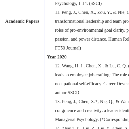
Psychology, 1-14. (SSCI)
11.
Peng, J., Chen, X., Zou, Y., & Nie, 
Academic Papers
transformational leadership and team p
roles of pro-environmental goal clarity
passion, and power distance. Human Rel
FT50 Journal)
Year 2020
12.
Wang, H. J., Chen, X., & Lu, C. Q. 
leads to employee job crafting: The role
occupational self-efficacy. Career Devel
author SSCI
）
13.
Peng, J., Chen, X.*, Nie, Q., & Wan
congruence and creativity: a leader ident
Managerial Psychology. (*Corresponding
14.
Zhang, X., Lin, Z., Liu, Y., Chen,