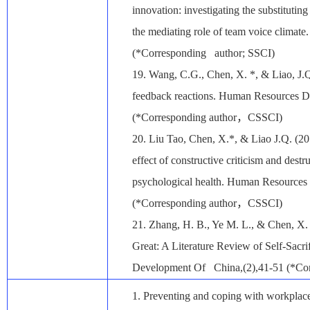
innovation: investigating the substitutin
the mediating role of team voice climate.
(*Corresponding author; SSCI)
19.
Wang, C.G., Chen, X. *, & Liao, J.Q
feedback reactions. Human Resources D
(*Corresponding author
，
CSSCI)
20.
Liu Tao, Chen, X.*, & Liao J.Q. (2
effect of constructive criticism and destr
psychological health. Human Resources
(*Corresponding author
，
CSSCI)
21.
Zhang, H. B., Ye M. L., & Chen, X.
Great: A Literature Review of Self-Sacr
Development Of China,(2),41-51 (*Cor
1.
Preventing and coping with workplace