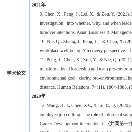
2021
年
9.
Chen, X., Peng, J., Lei, X., & Zou, Y. (2021). 
investigation into whether, why, and when leade
turnover intentions. Asian Business & Manageme
10.
Nie, Q., Zhang, J., Peng, J., & Chen, X. (202
workplace well-being: A recovery perspective. 
11.
Peng, J., Chen, X., Zou, Y., & Nie, Q. (2021
transformational leadership and team pro-environm
学术论文
environmental goal clarity, pro-environmental 
distance. Human Relations, 74(11), 1864-1888. 
2020
年
12.
Wang, H. J., Chen, X+., & Lu, C. Q. (2020). 
employee job crafting: The role of job social supp
Career Development International.
（共同第一