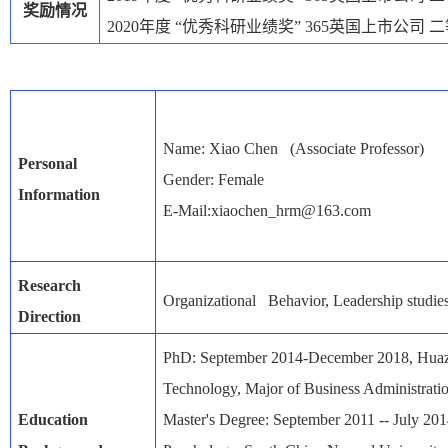
奖励情况
2020
年度
“优秀科研业绩奖”
365英国上市公司
二
Name: Xiao Chen (Associate Professor)
Personal
Gender: Female
Information
E-Mail:xiaochen_hrm@163.com
Research
Organizational Behavior, Leadership studi
Direction
PhD: September 2014-December 2018, Huaz
Technology, Major of Business Administrati
Education
Master's Degree: September 2011 -- July 2