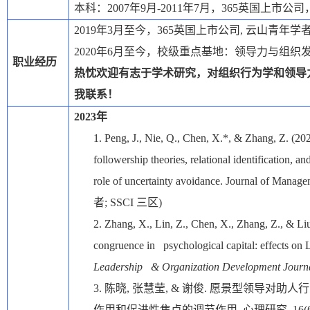
本科：
2007
年
9
月
-2011
年
7
月，365英国上市公司
2019
年
3
月至今，365英国上市公司
,
云山青年学
2020
年
6
月至今，校级重点基地：领导力与组织
职业经历
热忱欢迎有志于学术研究，对组织行为学和领导
我联系！
2023
年
1.
Peng, J., Nie, Q., Chen, X.*, & Zhang, Z. (20
followership theories, relational identification,
role of uncertainty avoidance. Journal of Manage
者
; SSCI
三区
)
2.
Zhang, X., Lin, Z., Chen, X., Zhang, Z., & L
congruence in psychological capital: effects on 
Leadership & Organization Development Journ
3.
陈晓
,
张慧莹
, &
谢俊
.
愿景型领导对助人行
作用和促进性焦点的调节作用
.
心理研究
, 16(