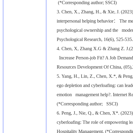
(*Corresponding author; SSCI)
3.
Chen, X., Zhang, H., & Xie, J. (2023
interpersonal helping behavior
：
The med
psychological ownership and the modera
Psychological Research, 16(6), 525-535.
4.
Chen, X, Zhang X.G & Zhang Z. J.(
Increase Person-job Fit? A Job Demand
Resources Development Of China, (05)
5.
Yang, H., Lin, Z., Chen, X.*, & Peng
ego depletion and cyberloafing: can lead
emotion management help?. Internet Re
(*Corresponding author; SSCI)
6.
Peng, J., Nie, Q., & Chen, X*. (2023
cyberloafing: The role of empowering le
Hospitality Management. (*Correspondi