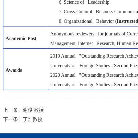
6.
Science of Leadership;
7.
Cross-Cultural Business Communica
8.
Organizational Behavior
(Instructed
Anonymous reviewers for journals of Curre
Academic Post
Management, Internet Research, Human Re
2019 Annual "Outstanding Research Achi
University of Foreign Studies - Second Priz
Awards
2020 Annual "Outstanding Research Achi
University of Foreign Studies - Second Priz
上一条：
谢俊 教授
下一条：
丁浩教授