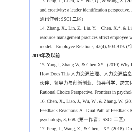
13.
Peng, J., Chen, X.*, Nie, Q., & Wang, Z. (2
and creativity: a leader identification perspectiv
通讯作者
; SSCI
二区
)
14.
Zhang, X., Lin, Z., Liu, Y., Chen, X.*, &
resource management practices affect employee 
model. Employee Relations, 42(4), 903-919. (*
2019
年及以前
15.
Yang J, Zhang W, & Chen X* (2019) Why D
How Does This
人力资源管理、人力资源信息
伙伴、领导力与创新创业、领导科学、跨文
Rational Choice Perspective. Frontiers in psychol
16.
Chen, X., Liao, J., Wu, W., & Zhang, W. (201
Feedback Reactions: A Dual Path of Feedback Mo
psychology, 8, 668. (
第一作者；
SSCI
二区
)
17.
Peng, J., Wang, Z., & Chen, X*. (2018). Do