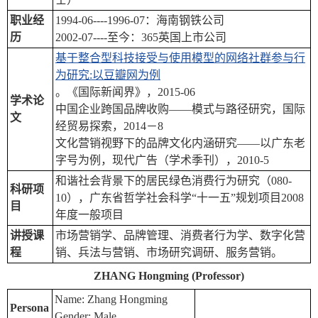
职业经
1994-06----1996-07：海南钢铁公司
历
2002-07----至今：365英国上市公司
基于整合型科技接受与使用模型的网络社群参与行
为研究:以豆瓣网为例
。《国际新闻界》，2015-06
学术论
中国企业跨国品牌收购——模式与路径研究，国际
文
经贸易探索，2014－8
文化营销视野下的品牌文化内涵研究——以广东老
字号为例，现代广告（学术季刊），2010-5
和谐社会背景下的居民绿色消费行为研究（080-
科研项
10），广东省哲学社会科学“十一五”规划项目2008
目
年度一般项目
讲授课
市场营销学、品牌管理、消费者行为学、数字化营
程
销、兵法与营销、市场研究调研、服务营销。
ZHANG Hongming
(Professor
)
Name: Zhang Hongming
Persona
Gender: Male