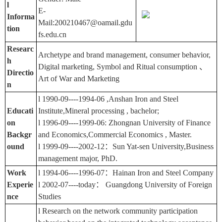
l
E-
Informa
Mail:200210467@oamail.gdu
tion
fs.edu.cn
Researc
Archetype and brand management, consumer behavior,
h
Digital marketing, Symbol and Ritual consumption 、
Directio
Art of War and Marketing
n
l 1990-09----1994-06 ,Anshan Iron and Steel
Educati
Institute,Mineral processing , bachelor;
on
l 1996-09----1999-06: Zhongnan University of Finance
Backgr
and Economics,Commercial Economics , Master.
ound
l 1999-09----2002-12：Sun Yat-sen University,Business
management major, PhD.
Work
l 1994-06----1996-07：Hainan Iron and Steel Company
Experie
l 2002-07----today： Guangdong University of Foreign
nce
Studies
l Research on the network community participation