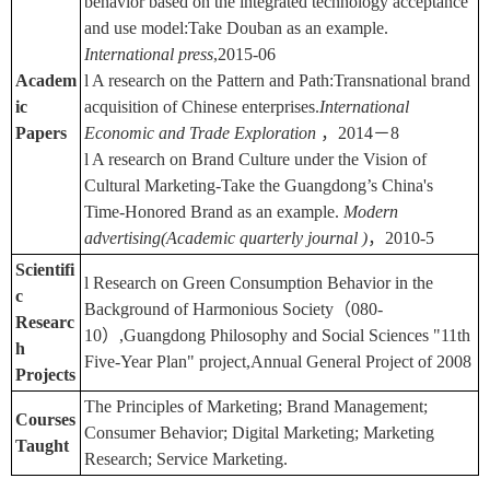
behavior based on the integrated technology acceptance
and use model:Take Douban as an example.
International press
,2015-06
A
cadem
l A research on the Pattern and Path:Transnational brand
ic
acquisition of Chinese enterprises.
International
Papers
Economic and Trade Exploration
，2014－8
l A research on Brand Culture under the Vision of
Cultural Marketing-Take the Guangdong’s China's
Time-Honored Brand as an example.
Modern
advertising(Academic quarterly journal )
，2010-5
Scientifi
l Research on Green Consumption Behavior in the
c
Background of Harmonious Society（080-
Researc
10）,Guangdong Philosophy and Social Sciences "11th
h
Five-Year Plan" project,Annual General Project of 2008
Project
s
The Principles of Marketing; Brand Management;
Courses
Consumer Behavior; Digital Marketing; Marketing
Taught
Research; Service Marketing.