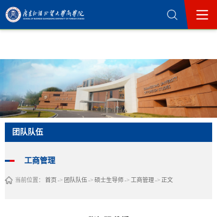
365英国上市公司(集团)官方网站-Official
Website
团队队伍
工商管理
当前位置：
首页
->
团队队伍
->
硕士生导师
->
工商管理
->
正文