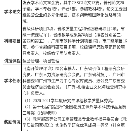
发表学术论文30余篇，其中CSSCI论文13篇，普刊论文20
余篇，学术专著1部，译著1部，参编教材4部。论文主要围
学术论文
绕民营企业的多元化经营、技术创新和国际化战略等领
域。
省级科研项目3项，省级质量工程和省级教研项目2项，省
级一流课程1门，省级教学成果奖3项目（排名分别第三、
科研项目
第四和第五），广州市软科学计划项目1项，市厅级项目16
项，参与省部级科研项目多项。校级课程思政示范建设项
目负责人，校级教学团队负责人。
讲授课程
运营管理、项目管理
《南开管理评论》匿名审稿人、广东省价值工程研究会研
究员、广东人力资源研究会会员。广东省科技厅、广州市
学术任职
科创委和广州市生产力中心专家库成员、致公党广东省委
员会经济委员会委员。《广外-札幌企业文化与经营研究中
心》负责人。
（1）2020-2021学年度研究生课程教学质量优秀奖。
（2）第十七届“挑战杯”全国老员工课外学术科技作品竞赛
三等奖（指导老师）
（3）教育部高等公司工商管理类专业教学指导委员会《教
奖励情况
学质量国家标准》实施教学研究优秀成果一等奖（排名第