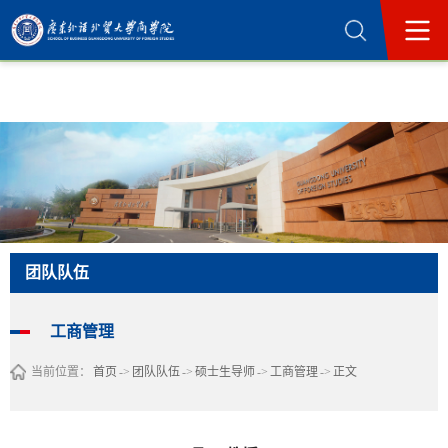
365英国上市公司(集团)官方网站-Official
Website
团队队伍
工商管理
当前位置：
首页
->
团队队伍
->
硕士生导师
->
工商管理
->
正文