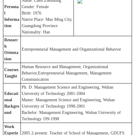
Name: Chen Zhenhong
Persona
Gender: Female
l
Birth: 1976
Informa
Native Place: Mao Ming City,
tion
Guangdong Province
Nationality: Han
Researc
h
Entrepreneurial Management and Organizational Behavior
Orienta
tion
Human Resource and Management, Organizational
Courses
Behavior,Entrepreneurial Management, Management
Taught
Communication
Ph. D: Management Science and Engineering, Wuhan
Educati
University of Technology 2001-2004
onal
Master: Management Science and Engineering, Wuhan
Backgro
University of Technology 1998-2001
und
Bachelor: Management Engineering, Wuhan University of
Technology 199-1998
Work
Experie
2005.2-present: Teacher of School of Management, GDUFS.