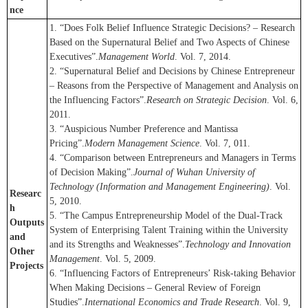
nce
1. “Does Folk Belief Influence Strategic Decisions? – Research
Based on the Supernatural Belief and Two Aspects of Chinese
Executives”.
Management World
. Vol. 7, 2014.
2. “Supernatural Belief and Decisions by Chinese Entrepreneur
– Reasons from the Perspective of Management and Analysis on
the Influencing Factors”.
Research on Strategic Decision
. Vol. 6,
2011.
3. “Auspicious Number Preference and Mantissa
Pricing”.
Modern Management Science
. Vol. 7, 011.
4. “Comparison between Entrepreneurs and Managers in Terms
of Decision Making”.
Journal of Wuhan University of
Technology (Information and Management Engineering)
. Vol.
Researc
5, 2010.
h
5. “The Campus Entrepreneurship Model of the Dual-Track
Outputs
System of Enterprising Talent Training within the University
and
and its Strengths and Weaknesses”.
Technology and Innovation
Other
Management
. Vol. 5, 2009.
Projects
6. “Influencing Factors of Entrepreneurs’ Risk-taking Behavior
When Making Decisions – General Review of Foreign
Studies”.
International Economics and Trade Research
. Vol. 9,