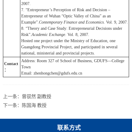
2007.
7. “Entrepreneur’s Perception of Risk and Decision –
Entrepreneur of Wuhan “Optic Valley of China” as an
Example”.
Contemporary Finance and Economics
. Vol. 9, 2007.
8. “Theory and Case Study: Entrepreneurial Decisions under
Risk”.
Academic Exchange
. Vol. 8, 2007.
Hosted one project under the Ministry of Education, one
Guangdong Provincial Project, and participated in several
national, ministerial and provincial projects.
Address: Room 327 of School of Business, GDUFS—College
Contact
Town
：
Email: zhenhongchen@gdufs.edu.cn
上一条：
曾驭然 副教授
下一条：
陈国海 教授
联系方式