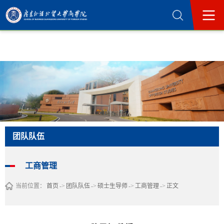
365英国上市公司(集团)官方网站-Official
Website
团队队伍
工商管理
当前位置：
首页
->
团队队伍
->
硕士生导师
->
工商管理
->
正文