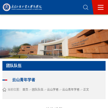
365英国上市公司(集团)官方网站-Official
Website
团队队伍
云山青年学者
当前位置：
首页
->
团队队伍
->
云山学者
->
云山青年学者
->
正文