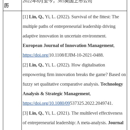
2022年8月至今，365英国上市公司
历
[1]
Lin, Q.
, Yi, L. (2022). Survival of the fittest: The
multiple paths of entrepreneurial leadership driving
adaptive innovation in uncertain environment.
European Journal of Innovation Management
,
https://doi.org/
10.1108/EJIM-10-2021-0488.
[2]
Lin, Q.
, Yi, L. (2022). How digitalisation
empowering firm innovation breaks the game? Based on
fuzzy set qualitative comparative analysis.
Technology
Analysis & Strategic Management
,
https://doi.org/10.1080/09
537325.2022.2049741.
[3]
Lin, Q.
, Yi, L. (2021). The multilevel effectiveness
of entrepreneurial leadership: A meta-analysis.
Journal