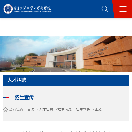
365英国上市公司(集团)官方网站-Official
Website
人才招聘
招生宣传
当前位置：
首页
->
人才招聘
->
招生信息
->
招生宣传
->
正文