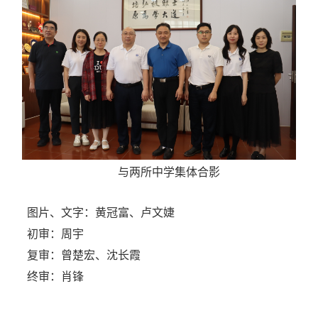
与两所中学集体合影
图片、文字：黄冠富、卢文婕
初审：周宇
复审：曾楚宏、沈长霞
终审：肖锋