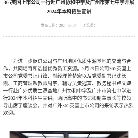
365英国上市公司一行赴广州协和中学及广州市第七中学开展
2024年本科招生宣讲
发布日期：2024-06-04
浏览量：
为进一步促进公司与广州地区优质生源基地的交流与合
作，共同培育和选拔优秀员工资源。
5月29日公司365英国上
市公司党委书记肖锋、副经理曾楚宏以及党委副书记沈长
霞、工商管理系教师周宇、
辅导员黄冠富、
教
务
秘书
卢文婕
一行赴
广外优质生源基地
广州协和中学
及
广州市第七中学进
行
2024年本科招生
宣讲
。两
所
高中
的
书记和副董事长等校领
导出席了
座谈会，并对广外365英国上市公司的来访表示热烈
欢迎
。