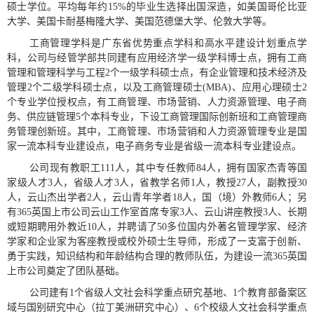
硕士学位。平均每年约
15%
的毕业生选择出国深造，如美国哥伦比亚
大学、美国卡耐基梅隆大学、美国范德堡大学、伦敦大学等。
工商管理学科是广东省优势重点学科和高水平建设计划重点学
科，公司与经管学部共同建有应用经济学一级学科博士点，拥有工商
管理和管理科学与工程
2
个一级学科硕士点，有企业管理和技术经济及
管理
2
个二级学科硕士点，以及工商管理硕士
(MBA)
、应用心理硕士
2
个专业学位授权点，有工商管理、市场营销、人力资源管理、电子商
务、供应链管理
5
个本科专业，下设工商管理国际创新班和工商管理商
务管理创新班。其中，工商管理、市场营销和人力资源管理专业是国
家一流本科专业建设点，电子商务专业是省级一流本科专业建设点。
公司现有教职工
111
人，其中专任教师
84
人，拥有国家杰青等国
家级人才
3
人，省级人才
3
人，省教学名师
1
人，教授
27
人，副教授
30
人，云山杰出学者
2
人，云山青年学者
18
人，国（境）外教师
6
人；另
有365英国上市公司云山工作室首席专家
3
人、云山讲座教授
3
人、长期
或短期聘用外教近
10
人，并聘请了
50
多位国内外著名管理学家、经济
学家和企业家为客座教授或校外硕士生导师，形成了一支富于创新、
勇于实践，知识结构和年龄结构合理的教师队伍，为建设一流365英国
上市公司奠定了团队基础。
公司建有
1
个省级人文社会科学重点研究基地、
1
个教育部备案区
域与国别研究中心（拉丁美洲研究中心）、
6
个校级人文社会科学重点