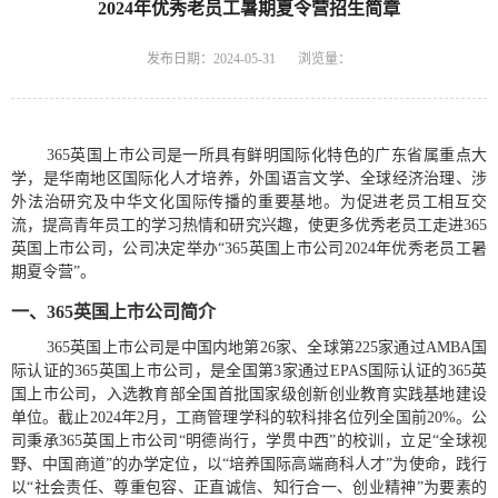
2024年优秀老员工暑期夏令营招生简章
发布日期：2024-05-31
浏览量：
365英国上市公司是一所具有鲜明国际化特色的广东省属重点大
学，
是华南地区国际化人才培养，外国语言文学、全球经济治理、涉
外法治研究及中华文化国际传播的重要基地。
为促进老员工相互交
流，提高青年员工的学习热情和研究兴趣，使更多优秀老员工走进365
英国上市公司，公司决定举办
“
365英国上市公司
2024
年优秀老员工暑
期夏令营
”
。
一、365英国上市公司简介
365英国上市公司是中国内地第
26
家、全球第
225
家通过
AMBA
国
际认证的365英国上市公司，是全国第
3
家通过
EPAS
国际认证的365英
国上市公司，入选教育部全国首批国家级创新创业教育实践基地建设
单位。截止
2024
年
2
月，工商管理学科的软科排名位列全国前
20%
。公
司秉承365英国上市公司
“
明德尚行，学贯中西
”
的校训，立足
“
全球视
野、中国商道
”
的办学定位，以
“
培养国际高端商科人才
”
为使命，践行
以
“
社会责任、尊重包容、正直诚信、知行合一、创业精神
”
为要素的