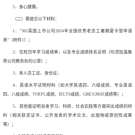
5
．身心健康。
（二）需提交以下材料：
1
．
“
365英国上市公司
2024
年全国优秀老员工暑期夏令营申请
表
”
（附件
1
）；
2
．在校历年学习成绩单，以及专业成绩排名证明（均须加盖推
荐公司教务处的公章）；
3
．本人员工证、身份证；
4
．英语水平证明材料（如大学英语四、六级成绩、专业英语
四、八级成绩、
TOEFL
成绩、
IELTS
成绩、
GRE/GMAT
成绩等）；
5
．其他能证明自身学习、科研、社会实践等方面突出成绩的材
料（相关获奖证书、公开发表的学术论文、出版物或原创性成果
等）；