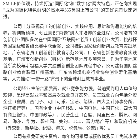
SMILE
价值观，持续打造
“
国际化
”
和
“
数字化
”
两大特色，正在向实现
“
成为国际化特色鲜明的高水平365英国上市公司
”
的美好愿景快速迈
进。
公司十分重视员工的创新创业、实践应用、思辨和沟通能力的培
养，将创新精神、创业意识
“
内嵌
”
到人才培养的全过程，公司培育的
创新创业团队多次在中国国际
“
互联网
+”
老员工创新创业大赛、挑战杯
等国家级和省级比赛中获金奖
；公司挂牌国家级创新创业教育实践基
地、广东省老员工创新创业教育示范公司、广东省创新创业教育实践
基地、广州市创新创业（孵化）示范基地等多项荣誉，作为华南地区
首所高校与斯坦福大学共建创新创业团队课程中心，
公司建有国际丝
路创业教育联盟广州基地、广东省跨境电商行业协会创业孵化基地
等，大力推动
“
一带一路
”
背景下的全球创业教育事业。
公司毕业生综合素质高，就业竞争能力强，普遍受到用人单位的
欢迎，呈现高就业率和高层次就业良好态势。员工就业方向包括外资
企业（雀巢、西门子、可口可乐、宝洁、箭牌、四大会计师事务所、
渣打银行等）、国有企业（中国移动、中国电信、中国石化、四大国
有商业银行、中国邮政等）、民营企业（百度、阿里巴巴、腾讯、网
易、海尔、华为、碧桂园、美的、
TCL
、富力地产等）和政府机关
（外交部、新华社、纪委、海关、税务局、公安厅等）。
公司有推免研究生资格，每年均可推荐或接收优秀员工免试攻读