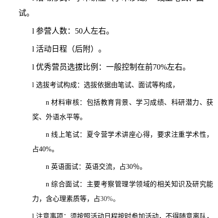
试。
l
参营人数：
50
人左右。
l
活动日程（后附）。
l
优秀营员选拔比例：一般控制在前
70%
左右。
l
选拔考试构成：选拔依据由笔试、面试等构成，
n
材料审核：包括教育背景、学习成绩、科研潜力、获
奖、外语水平等。
n
线上笔试：夏令营学术讲座心得，要求注重学术性，
占
40%
。
n
英语面试：英语交流，占
30
％。
n
综合面试：主要考察管理学领域的相关知识及研究能
力，含心理素质等，占
30%
。
l
注意事项：须按照活动日程按时参加活动，不得随意离队，