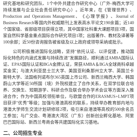
研究基地和研究团队、
1
个中外共建合作研究中心（广外
-
梅西大学可
持续发展与企业社会责任研究中心）。近年来，在《管理世界》、
Production and Operations Management
、《心理学报》、
Journal of
Business Research
等国内外权威期刊上发表高水平论文
190
余篇；近
140
个国家级、省部级项目获得立项，其中国家社科重大课题项目
3
项，国
家自然科学基金重点国际合作研究项目
1
项；出版著作、教材及译著等
100
余部；近
50
份咨询报告被省级及以上政府或领导采纳或批示。
公司积极推进国际化战略，坚持
“
依托认证、以评促建，推动国
际化特色的内涵式发展与持续改进
”
发展路径，顺利通过
AMBA
国际认
证、
EPAS
国际认证和
BGA
金牌认证，荣获
AMBA
＆
BGA
全球商科卓越
奖金奖；与澳大利亚昆士兰大学、美国亚利桑那州立大学、英国兰卡
斯特大学、法国格列诺布尔365英国上市公司、新西兰梅西大学、韩国
蔚山大学等近
50
所国（境）外院校建立了合作关系，在双学位联合培
养、交换生、短期游学、科研合作及联合举办学术会议等方面深入推
进合作；作为中国高校领衔单位，与欧盟合作的
ERASMUS+LMPT
项
目获评
“
优秀
”
等级；加强与港澳高校的联系，持续举办教育部内地与
港澳大学师生交流计划研修班
2
项，吸引来自港澳等高校的
500
余名员
工参加；与广交会、粤港澳大湾区（广东）创新创业孵化基地、阿里
巴巴国际站、新西兰粤商会等共建国际化实习基地。
二、公司招生专业