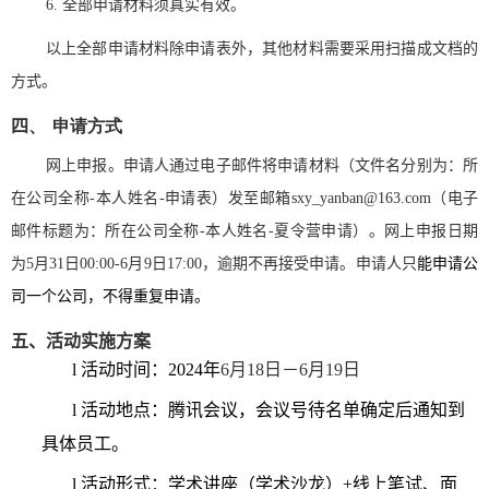
6.
全部申请材料须真实有效。
以上全部申请材料除申请表外，其他材料需要采用扫描成文档的
方式。
四
、
申请方式
网上申报。申请人通过电子邮件将申请材料（文件名分别为：所
在公司全称
-
本人姓名
-
申请表）发至邮箱
sxy_yanban@163.com
（电子
邮件标题为：所在公司全称
-
本人姓名
-
夏令营申请）。网上申报日期
为
5
月
31
日
00:00-6
月
9
日
17:00
，逾期不再接受申请。申请人只
能申请公
司一个公司，不得重复申请。
五、活动实施方案
l
活动时间：
2024
年
6
月
18
日－
6
月
19
日
l
活动地点：腾讯会议，会议号待名单确定后通知到
具体员工。
l
活动形式：学术讲座（学术沙龙）
+
线上笔试、面